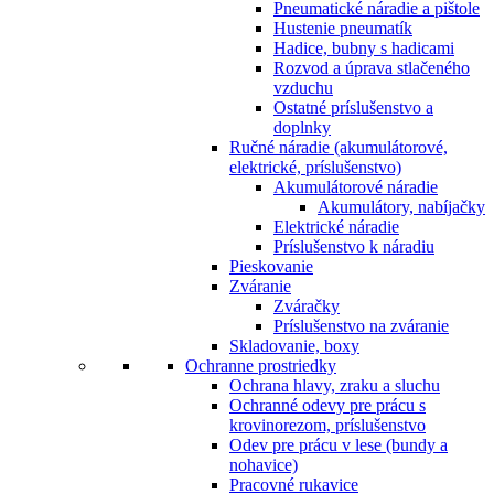
Pneumatické náradie a pištole
Hustenie pneumatík
Hadice, bubny s hadicami
Rozvod a úprava stlačeného
vzduchu
Ostatné príslušenstvo a
doplnky
Ručné náradie (akumulátorové,
elektrické, príslušenstvo)
Akumulátorové náradie
Akumulátory, nabíjačky
Elektrické náradie
Príslušenstvo k náradiu
Pieskovanie
Zváranie
Zváračky
Príslušenstvo na zváranie
Skladovanie, boxy
Ochranne prostriedky
Ochrana hlavy, zraku a sluchu
Ochranné odevy pre prácu s
krovinorezom, príslušenstvo
Odev pre prácu v lese (bundy a
nohavice)
Pracovné rukavice