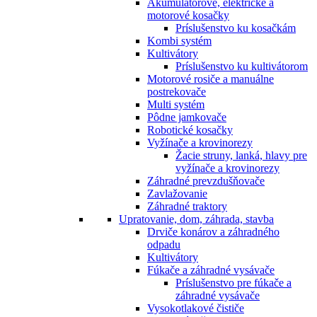
Akumulátorové, elektrické a
motorové kosačky
Príslušenstvo ku kosačkám
Kombi systém
Kultivátory
Príslušenstvo ku kultivátorom
Motorové rosiče a manuálne
postrekovače
Multi systém
Pôdne jamkovače
Robotické kosačky
Vyžínače a krovinorezy
Žacie struny, lanká, hlavy pre
vyžínače a krovinorezy
Záhradné prevzdušňovače
Zavlažovanie
Záhradné traktory
Upratovanie, dom, záhrada, stavba
Drviče konárov a záhradného
odpadu
Kultivátory
Fúkače a záhradné vysávače
Príslušenstvo pre fúkače a
záhradné vysávače
Vysokotlakové čističe