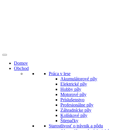
Preskočiť
na
obsah
Domov
Obchod
Práca v lese
Akumulátorové píly
Elektrické píly
Hobby píly
Motorové píly
Príslušenstvo
Profesionálne píly
Záhradnícke píly
Kolískové píly
Štiepačky
Starostlivosť o trávnik a pôdu