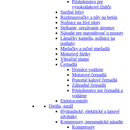
Príslušenstvo pre
vysokotlakové čističe
Snežné frézy
Rozbrusovačky a píly na betón
Nožnice na živé ploty
Strihanie, orezávanie stromov
Náradie pre starostlivosť o porasty
Lámačky kameňa, nožnice na
podlahy
Miešačky a ručné miešadlá
Motorové fúriky
Vibračné platne
Čerpadlá
Domáce vodárne
Motorové čerpadlá
Ponorné kalové čerpadlá
Záhradné čerpadlá
Príslušenstvo pre čerpadlá a
vodárne
Elektrocentrály
Dielňa, garáž
Hydraulické, elektrické a lanové
zdviháky
Kompresory, pneumatické náradie
Kompresory