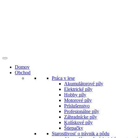
Preskočiť
na
obsah
Domov
Obchod
Práca v lese
Akumulátorové píly
Elektrické píly
Hobby píly
Motorové píly
Príslušenstvo
Profesionálne píly
Záhradnícke píly
Kolískové píly
Štiepačky
Starostlivosť o trávnik a pôdu