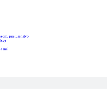
zom, príslušenstvo
ice)
a iné