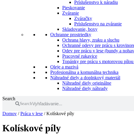
Príslušenstvo k náradiu
Pieskovanie
Zváranie
Zváračky
Príslušenstvo na zváranie
Skladovanie, boxy
Ochranne prostriedky
Ochrana hlavy, zraku a sluchu
Ochranné odevy pre prácu s krovinore
Odev pre prácu v lese (bundy a nohav
Pracovné rukavice
Topánky pre prácu s motorovou pílou 
Oleje a mazivá
Profesionálna a komunálna technika
Náhradné diely a doplnkový materiál
Náhradné diely originálne
Náhradné diely náhrady
Search
Search
Domov
/
Práca v lese
/ Kolískové píly
Kolískové píly