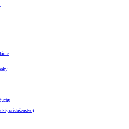
y
dárne
iháky
zduchu
y
cké, príslušenstvo)