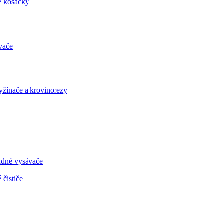
é kosačky
vače
vyžínače a krovinorezy
radné vysávače
 čističe