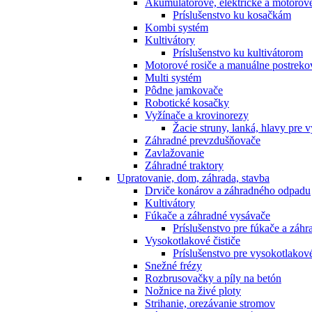
Akumulátorové, elektrické a motorov
Príslušenstvo ku kosačkám
Kombi systém
Kultivátory
Príslušenstvo ku kultivátorom
Motorové rosiče a manuálne postreko
Multi systém
Pôdne jamkovače
Robotické kosačky
Vyžínače a krovinorezy
Žacie struny, lanká, hlavy pre 
Záhradné prevzdušňovače
Zavlažovanie
Záhradné traktory
Upratovanie, dom, záhrada, stavba
Drviče konárov a záhradného odpadu
Kultivátory
Fúkače a záhradné vysávače
Príslušenstvo pre fúkače a záh
Vysokotlakové čističe
Príslušenstvo pre vysokotlakové
Snežné frézy
Rozbrusovačky a píly na betón
Nožnice na živé ploty
Strihanie, orezávanie stromov