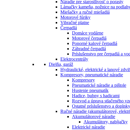
Náradie pre starostlivosť o porasty
Lámačky kameňa, nožnice na podlah
Miešačky a ručné miešadlá
Motorové fúriky
Vibračné platne
Čerpadlá
Domáce vodárne
Motorové čerpadlá
Ponorné kalové čerpadlá
Záhradné čerpadlá
Príslušenstvo pre čerpadlá a vo
Elektrocentrály
Dielňa, garáž
Hydraulické, elektrické a lanové zdv
Kompresory, pneumatické náradie
Kompresory
Pneumatické náradie a pištole
Hustenie pneumatík
Hadice, bubny s hadicami
Rozvod a úprava stlačeného v
Ostatné príslušenstvo a doplnk
Ručné náradie (akumulátorové, elektri
Akumulátorové náradie
Akumulátory, nabíjačky
Elektrické náradie