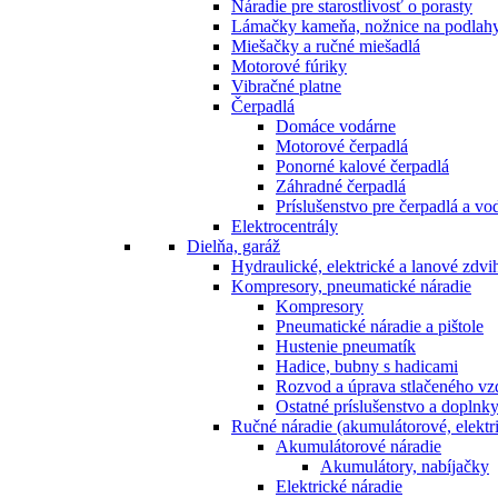
Náradie pre starostlivosť o porasty
Lámačky kameňa, nožnice na podlah
Miešačky a ručné miešadlá
Motorové fúriky
Vibračné platne
Čerpadlá
Domáce vodárne
Motorové čerpadlá
Ponorné kalové čerpadlá
Záhradné čerpadlá
Príslušenstvo pre čerpadlá a vo
Elektrocentrály
Dielňa, garáž
Hydraulické, elektrické a lanové zdv
Kompresory, pneumatické náradie
Kompresory
Pneumatické náradie a pištole
Hustenie pneumatík
Hadice, bubny s hadicami
Rozvod a úprava stlačeného v
Ostatné príslušenstvo a doplnk
Ručné náradie (akumulátorové, elektri
Akumulátorové náradie
Akumulátory, nabíjačky
Elektrické náradie