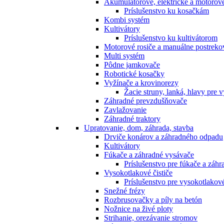
Akumulátorové, elektrické a motorov
Príslušenstvo ku kosačkám
Kombi systém
Kultivátory
Príslušenstvo ku kultivátorom
Motorové rosiče a manuálne postreko
Multi systém
Pôdne jamkovače
Robotické kosačky
Vyžínače a krovinorezy
Žacie struny, lanká, hlavy pre 
Záhradné prevzdušňovače
Zavlažovanie
Záhradné traktory
Upratovanie, dom, záhrada, stavba
Drviče konárov a záhradného odpadu
Kultivátory
Fúkače a záhradné vysávače
Príslušenstvo pre fúkače a záh
Vysokotlakové čističe
Príslušenstvo pre vysokotlakové
Snežné frézy
Rozbrusovačky a píly na betón
Nožnice na živé ploty
Strihanie, orezávanie stromov