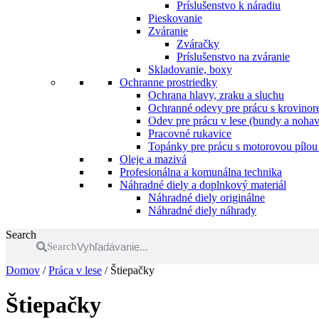
Príslušenstvo k náradiu
Pieskovanie
Zváranie
Zváračky
Príslušenstvo na zváranie
Skladovanie, boxy
Ochranne prostriedky
Ochrana hlavy, zraku a sluchu
Ochranné odevy pre prácu s krovinore
Odev pre prácu v lese (bundy a nohav
Pracovné rukavice
Topánky pre prácu s motorovou pílou 
Oleje a mazivá
Profesionálna a komunálna technika
Náhradné diely a doplnkový materiál
Náhradné diely originálne
Náhradné diely náhrady
Search
Search
Domov
/
Práca v lese
/ Štiepačky
Štiepačky