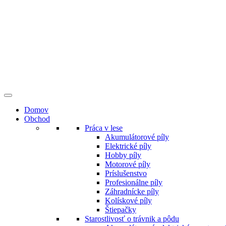
Preskočiť
na
obsah
Domov
Obchod
Práca v lese
Akumulátorové píly
Elektrické píly
Hobby píly
Motorové píly
Príslušenstvo
Profesionálne píly
Záhradnícke píly
Kolískové píly
Štiepačky
Starostlivosť o trávnik a pôdu