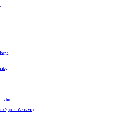
y
dárne
iháky
zduchu
y
cké, príslušenstvo)