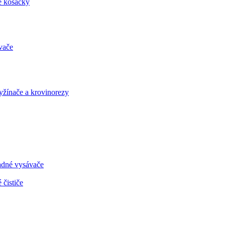
é kosačky
vače
vyžínače a krovinorezy
radné vysávače
 čističe