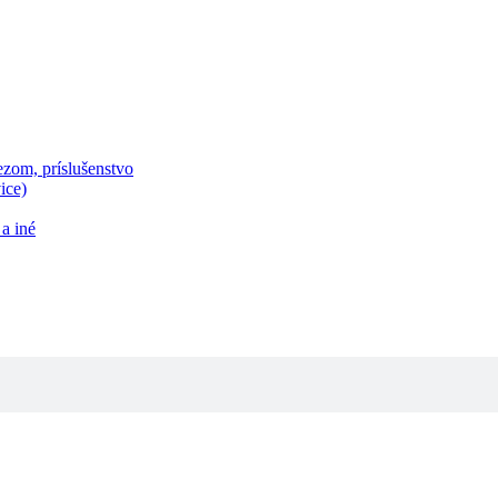
zom, príslušenstvo
ice)
a iné