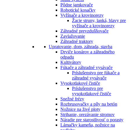
Pôdne jamkovače
Robotické kosačky
Vyžínače a krovinorezy
Žacie struny, lanká, hlavy pre
vyžínače a krovinorezy
Záhradné prevzdušňovače
Zavlažovanie
Záhradné traktory
Upratovanie, dom, záhrada, stavba
Drviče konárov a záhradného
odpadu
Kultivátory
Fúkače a záhradné vysávače
Príslušenstvo pre fúkače a
záhradné vysávače
Vysokotlakové čističe
Príslušenstvo pre
vysokotlakové čističe
Snežné frézy
Rozbrusovačky a píly na betón
Nožnice na živé ploty
Strihanie, orezávanie stromov
Náradie pre starostlivosť o porasty
Lámačky kameňa, nožnice na