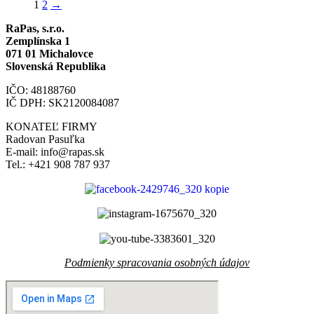
1
2
→
RaPas, s.r.o.
Zemplínska 1
071 01 Michalovce
Slovenská Republika
IČO: 48188760
IČ DPH: SK2120084087
KONATEĽ FIRMY
Radovan Pasuľka
E-mail: info@rapas.sk
Tel.: +421 908 787 937
Podmienky spracovania osobných údajov