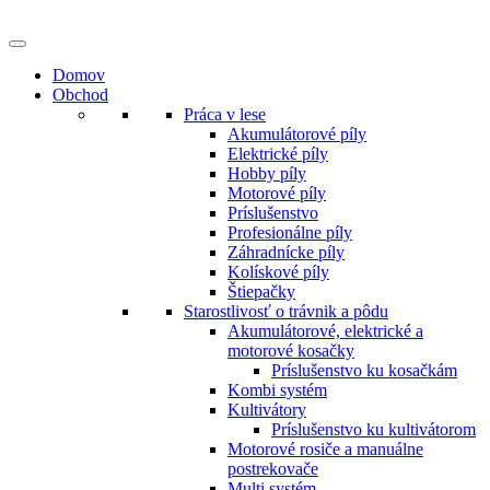
Preskočiť
na
obsah
Domov
Obchod
Práca v lese
Akumulátorové píly
Elektrické píly
Hobby píly
Motorové píly
Príslušenstvo
Profesionálne píly
Záhradnícke píly
Kolískové píly
Štiepačky
Starostlivosť o trávnik a pôdu
Akumulátorové, elektrické a
motorové kosačky
Príslušenstvo ku kosačkám
Kombi systém
Kultivátory
Príslušenstvo ku kultivátorom
Motorové rosiče a manuálne
postrekovače
Multi systém