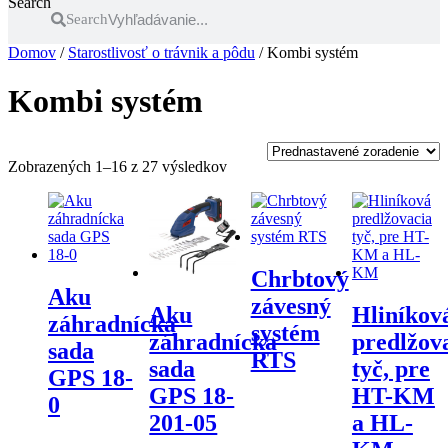
Search
Search
Domov
/
Starostlivosť o trávnik a pôdu
/ Kombi systém
Kombi systém
Zobrazených 1–16 z 27 výsledkov
Chrbtový
Aku
závesný
Hliníkov
Aku
záhradnícka
systém
predlžov
záhradnícka
sada
RTS
tyč, pre
sada
GPS 18-
HT-KM
GPS 18-
0
a HL-
201-05