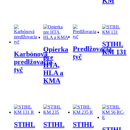
KM
STIHL
Predlžovacia
Opierka
KM 131
Karbónová
tyč
pre
predlžovacia
HTA,
tyč
HLA a
KMA
STIHL
STIHL
STIHL
STIHL