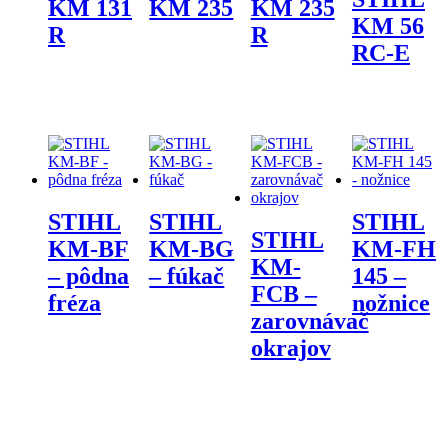
KM 131
KM 235
KM 235
KM 56
R
R
RC-E
STIHL
STIHL
STIHL
STIHL
KM-BF
KM-BG
KM-FH
KM-
– pôdna
– fúkač
145 –
FCB –
fréza
nožnice
zarovnávač
okrajov