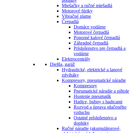
podlahy
Miešačky a ručné miešadlá
Motorové fúriky
Vibračné platne
Čerpadlá
Domáce vodárne
Motorové čerpadlá
Ponorné kalové čerpadlá
Záhradné čerpadlá
Príslušenstvo pre čerpadlá a
vodárne
Elektrocentrály
Dielňa, garáž
Hydraulické, elektrické a lanové
zdviháky
Kompresory, pneumatické náradie
Kompresory
Pneumatické náradie a pištole
Hustenie pneumatík
Hadice, bubny s hadicami
Rozvod a úprava stlačeného
vzduchu
Ostatné príslušenstvo a
doplnky
Ručné náradie (akumulátorové,