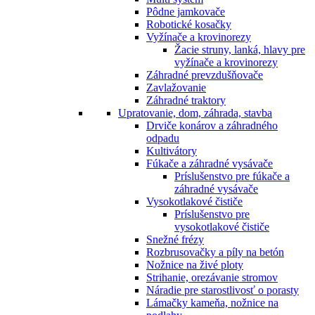
Pôdne jamkovače
Robotické kosačky
Vyžínače a krovinorezy
Žacie struny, lanká, hlavy pre
vyžínače a krovinorezy
Záhradné prevzdušňovače
Zavlažovanie
Záhradné traktory
Upratovanie, dom, záhrada, stavba
Drviče konárov a záhradného
odpadu
Kultivátory
Fúkače a záhradné vysávače
Príslušenstvo pre fúkače a
záhradné vysávače
Vysokotlakové čističe
Príslušenstvo pre
vysokotlakové čističe
Snežné frézy
Rozbrusovačky a píly na betón
Nožnice na živé ploty
Strihanie, orezávanie stromov
Náradie pre starostlivosť o porasty
Lámačky kameňa, nožnice na