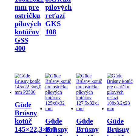
mm pre
pílových
ostričku
reťazí
pílových
GKS
kotúčov
108
GSS
400
Güde
Brúsny
kotúč
Güde
Güde
Güde
145×22,3×6,0
Brúsny
Brúsny
Brúsny