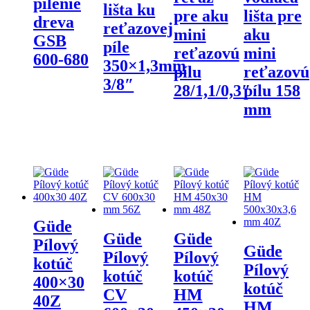
pílenie
lišta ku
pre aku
lišta pre
dreva
reťazovej
mini
aku
GSB
píle
reťazovú
mini
600-680
350×1,3mm
pílu
reťazovú
3/8″
28/1,1/0,3″
pílu 158
mm
Güde
Güde
Güde
Pílový
Güde
Pílový
Pílový
kotúč
Pílový
kotúč
kotúč
400×30
kotúč
CV
HM
40Z
HM