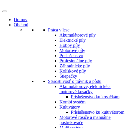
Preskočiť
na
obsah
Domov
Obchod
Práca v lese
Akumulátorové píly
Elektrické píly
Hobby píly
Motorové píly
Príslušenstvo
Profesionálne píly
Záhradnícke píly
Kolískové píly
Štiepačky
Starostlivosť o trávnik a pôdu
Akumulátorové, elektrické a
motorové kosačky
Príslušenstvo ku kosačkám
Kombi systém
Kultivátory
Príslušenstvo ku kultivátorom
Motorové rosiče a manuálne
postrekovače
Multi systém