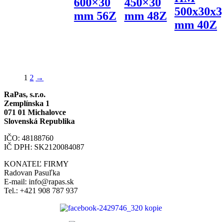
600×30
450×30
500x30x3
mm 56Z
mm 48Z
mm 40Z
1
2
→
RaPas, s.r.o.
Zemplínska 1
071 01 Michalovce
Slovenská Republika
IČO: 48188760
IČ DPH: SK2120084087
KONATEĽ FIRMY
Radovan Pasuľka
E-mail: info@rapas.sk
Tel.: +421 908 787 937