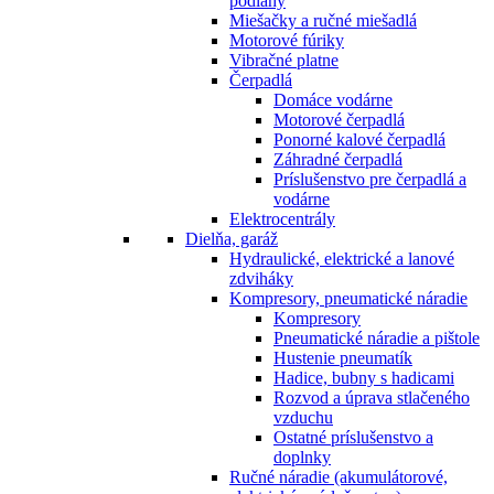
podlahy
Miešačky a ručné miešadlá
Motorové fúriky
Vibračné platne
Čerpadlá
Domáce vodárne
Motorové čerpadlá
Ponorné kalové čerpadlá
Záhradné čerpadlá
Príslušenstvo pre čerpadlá a
vodárne
Elektrocentrály
Dielňa, garáž
Hydraulické, elektrické a lanové
zdviháky
Kompresory, pneumatické náradie
Kompresory
Pneumatické náradie a pištole
Hustenie pneumatík
Hadice, bubny s hadicami
Rozvod a úprava stlačeného
vzduchu
Ostatné príslušenstvo a
doplnky
Ručné náradie (akumulátorové,