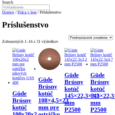
Search
Domov
/
Práca v lese
/ Príslušenstvo
Príslušenstvo
Zobrazených 1–16 z 31 výsledkov
Güde
Güde
Güde
Brúsny
Brúsny
Brúsny
kotúč
kotúč
Güde
kotúč
145×22,3×3,2
145×22,3
Brúsny
108×4,5×23
mm
mm
kotúč
mm pre
P2500
P2500
100x20x2
ostričku