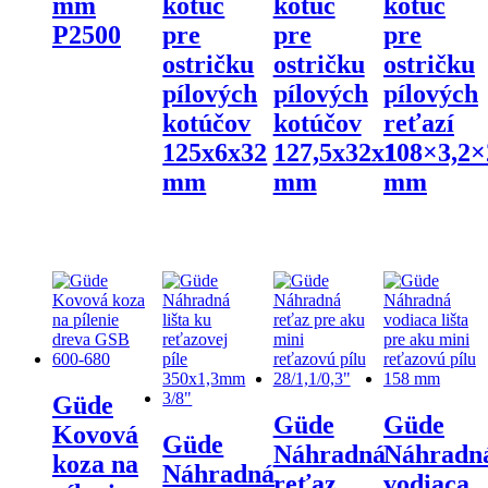
mm
kotúč
kotúč
kotúč
P2500
pre
pre
pre
ostričku
ostričku
ostričku
pílových
pílových
pílových
kotúčov
kotúčov
reťazí
125x6x32
127,5x32x1
108×3,2×
mm
mm
mm
Güde
Güde
Güde
Kovová
Güde
Náhradná
Náhradn
koza na
Náhradná
reťaz
vodiaca