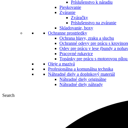
Príslušenstvo k náradiu
Pieskovanie
Zváranie
Zváračky
Príslušenstvo na zváranie
Skladovanie, boxy
Ochranne prostriedky
Ochrana hlavy, zraku a sluchu
Ochranné odevy pre prácu s krovinore
Odev pre prácu v lese (bundy a nohav
Pracovné rukavice
Topánky pre prácu s motorovou pílou 
Oleje a mazivá
Profesionálna a komunálna technika
Náhradné diely a doplnkový materiál
Náhradné diely originálne
Náhradné diely náhrady
Search