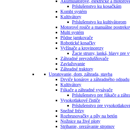
Akumulátorové, elektrické a motorov
Príslušenstvo ku kosačkám
Kombi systém
Kultivátory
Príslušenstvo ku kultivátorom
Motorové rosiče a manuálne postreko
Multi systém
Pôdne jamkovače
Robotické kosačky
Vyžínače a krovinorezy
Žacie struny, lanká, hlavy pre 
Záhradné prevzdušňovače
Zavlažovanie
Záhradné traktory
Upratovanie, dom, záhrada, stavba
Drviče konárov a záhradného odpadu
Kultivátory
Fúkače a záhradné vysávače
Príslušenstvo pre fúkače a záh
Vysokotlakové čističe
Príslušenstvo pre vysokotlakové
Snežné frézy
Rozbrusovačky a píly na betón
Nožnice na živé ploty
Strihanie, orezávanie stromov