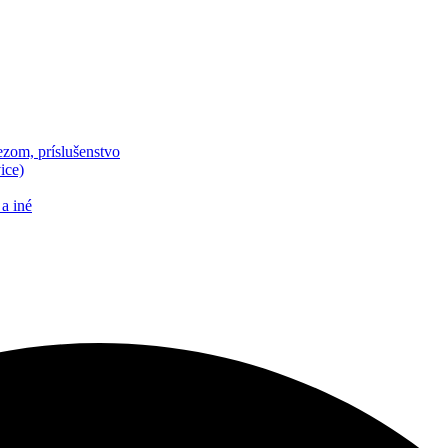
zom, príslušenstvo
ice)
a iné