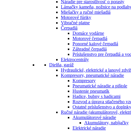
Náradie pre starostlivosť o porasty
Lámačky kameňa, nožnice na podlah
Miešačky a ručné miešadlá
Motorové fúriky
Vibračné platne
Čerpadlá
Domáce vodárne
Motorové čerpadlá
Ponorné kalové čerpadlá
Záhradné čerpadlá
Príslušenstvo pre čerpadlá a vo
Elektrocentrály
Dielňa, garáž
Hydraulické, elektrické a lanové zdv
Kompresory, pneumatické náradie
Kompresory
Pneumatické náradie a pištole
Hustenie pneumatík
Hadice, bubny s hadicami
Rozvod a úprava stlačeného v
Ostatné príslušenstvo a doplnk
Ručné náradie (akumulátorové, elektri
Akumulátorové náradie
Akumulátory, nabíjačky
Elektrické náradie