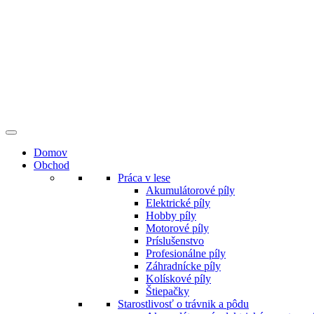
Preskočiť
na
obsah
Domov
Obchod
Práca v lese
Akumulátorové píly
Elektrické píly
Hobby píly
Motorové píly
Príslušenstvo
Profesionálne píly
Záhradnícke píly
Kolískové píly
Štiepačky
Starostlivosť o trávnik a pôdu