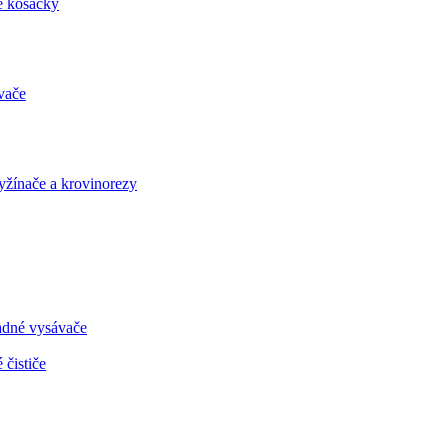
é kosačky
vače
vyžínače a krovinorezy
radné vysávače
 čističe