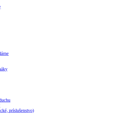
y
dárne
iháky
zduchu
y
cké, príslušenstvo)