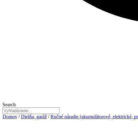
Search
Domov
/
Dielňa, garáž
/
Ručné náradie (akumulátorové, elektrické, pr