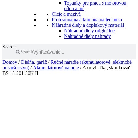
Topánky pre prácu s motorovou
pílou a iné
Oleje a mazivá
Profesionálna a komunálna technika
Náhradné diely a doplnkový materiál
Náhradné diely originálne
Náhradné diely náhrady
Search
Search
Domov
/
Dielňa, garáž
/
Ručné náradie (akumulátorové, elektrické,
príslušenstvo)
/
Akumulátorové náradie
/ Aku vŕtačka, skrutkovač
BS 18-201-30K II