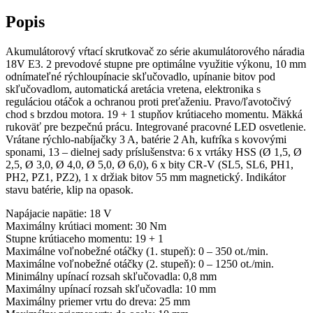
Popis
Akumulátorový vŕtací skrutkovač zo série akumulátorového náradia
18V E3. 2 prevodové stupne pre optimálne využitie výkonu, 10 mm
odnímateľné rýchloupínacie skľučovadlo, upínanie bitov pod
skľučovadlom, automatická aretácia vretena, elektronika s
reguláciou otáčok a ochranou proti preťaženiu. Pravo/ľavotočivý
chod s brzdou motora. 19 + 1 stupňov krútiaceho momentu. Mäkká
rukoväť pre bezpečnú prácu. Integrované pracovné LED osvetlenie.
Vrátane rýchlo-nabíjačky 3 A, batérie 2 Ah, kufríka s kovovými
sponami, 13 – dielnej sady príslušenstva: 6 x vrtáky HSS (Ø 1,5, Ø
2,5, Ø 3,0, Ø 4,0, Ø 5,0, Ø 6,0), 6 x bity CR-V (SL5, SL6, PH1,
PH2, PZ1, PZ2), 1 x držiak bitov 55 mm magnetický. Indikátor
stavu batérie, klip na opasok.
Napájacie napätie: 18 V
Maximálny krútiaci moment: 30 Nm
Stupne krútiaceho momentu: 19 + 1
Maximálne voľnobežné otáčky (1. stupeň): 0 – 350 ot./min.
Maximálne voľnobežné otáčky (2. stupeň): 0 – 1250 ot./min.
Minimálny upínací rozsah skľučovadla: 0,8 mm
Maximálny upínací rozsah skľučovadla: 10 mm
Maximálny priemer vrtu do dreva: 25 mm