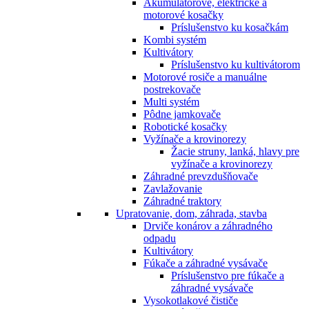
Akumulátorové, elektrické a
motorové kosačky
Príslušenstvo ku kosačkám
Kombi systém
Kultivátory
Príslušenstvo ku kultivátorom
Motorové rosiče a manuálne
postrekovače
Multi systém
Pôdne jamkovače
Robotické kosačky
Vyžínače a krovinorezy
Žacie struny, lanká, hlavy pre
vyžínače a krovinorezy
Záhradné prevzdušňovače
Zavlažovanie
Záhradné traktory
Upratovanie, dom, záhrada, stavba
Drviče konárov a záhradného
odpadu
Kultivátory
Fúkače a záhradné vysávače
Príslušenstvo pre fúkače a
záhradné vysávače
Vysokotlakové čističe