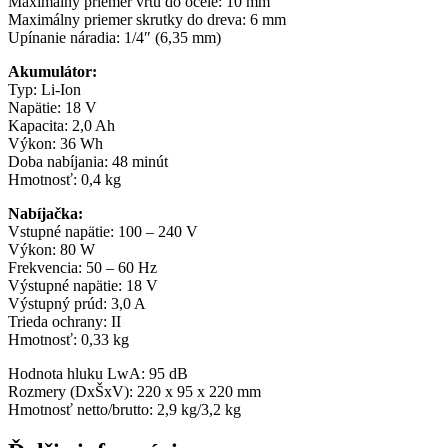
Maximálny priemer vrtu do ocele: 10 mm
Maximálny priemer skrutky do dreva: 6 mm
Upínanie náradia: 1/4″ (6,35 mm)
Akumulátor:
Typ: Li-Ion
Napätie: 18 V
Kapacita: 2,0 Ah
Výkon: 36 Wh
Doba nabíjania: 48 minút
Hmotnosť: 0,4 kg
Nabíjačka:
Vstupné napätie: 100 – 240 V
Výkon: 80 W
Frekvencia: 50 – 60 Hz
Výstupné napätie: 18 V
Výstupný prúd: 3,0 A
Trieda ochrany: II
Hmotnosť: 0,33 kg
Hodnota hluku LwA: 95 dB
Rozmery (DxŠxV): 220 x 95 x 220 mm
Hmotnosť netto/brutto: 2,9 kg/3,2 kg