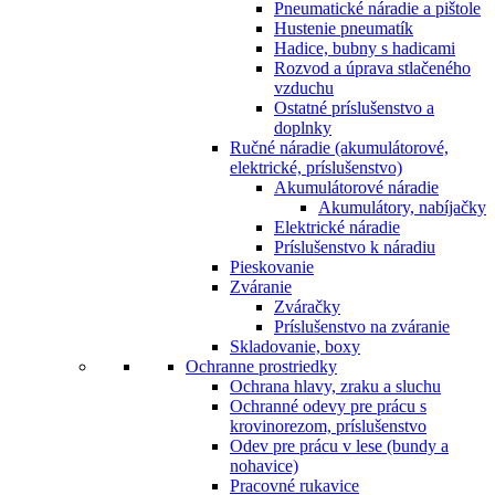
Pneumatické náradie a pištole
Hustenie pneumatík
Hadice, bubny s hadicami
Rozvod a úprava stlačeného
vzduchu
Ostatné príslušenstvo a
doplnky
Ručné náradie (akumulátorové,
elektrické, príslušenstvo)
Akumulátorové náradie
Akumulátory, nabíjačky
Elektrické náradie
Príslušenstvo k náradiu
Pieskovanie
Zváranie
Zváračky
Príslušenstvo na zváranie
Skladovanie, boxy
Ochranne prostriedky
Ochrana hlavy, zraku a sluchu
Ochranné odevy pre prácu s
krovinorezom, príslušenstvo
Odev pre prácu v lese (bundy a
nohavice)
Pracovné rukavice