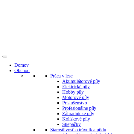
Preskočiť
na
obsah
Domov
Obchod
Práca v lese
Akumulátorové píly
Elektrické píly
Hobby píly
Motorové píly
Príslušenstvo
Profesionálne píly
Záhradnícke píly
Kolískové píly
Štiepačky
Starostlivosť o trávnik a pôdu