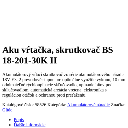
Aku vŕtačka, skrutkovač BS
18-201-30K II
Akumulátorový vŕtací skrutkovač zo série akumulátorového náradia
18V E3. 2 prevodové stupne pre optimálne využitie výkonu, 10 mm
odnímateľné rýchloupínacie skľučovadlo, upínanie bitov pod
skľučovadlom, automatická aretácia vretena, elektronika s
reguláciou otáčok a ochranou proti preťaženiu.
Katalógové číslo:
58526
Kategória:
Akumulátorové náradie
Značka:
Güde
Popis
Ďalšie informácie