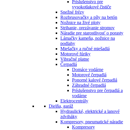
Príslušenstvo pre
vysokotlakové čističe
Snežné frézy
Rozbrusovačky a píly na betón
Nožnice na živé ploty
Strihanie, orezávanie stromov
Náradie pre starostlivosť o porasty
Lámačky kameňa, nožnice na
podlahy
Miešačky a ručné miešadlá
Motorové fúriky
Vibračné platne
Čerpadlá
Domáce vodárne
Motorové čerpadlá
Ponorné kalové čerpadlá
Záhradné čerpadlá
Príslušenstvo pre čerpadlá a
vodárne
Elektrocentrály
Dielňa, garáž
Hydraulické, elektrické a lanové
zdviháky
Kompresory, pneumatické náradie
Kompresory