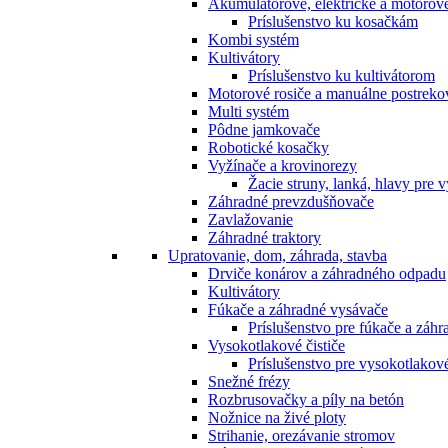
Akumulátorové, elektrické a motorov
Príslušenstvo ku kosačkám
Kombi systém
Kultivátory
Príslušenstvo ku kultivátorom
Motorové rosiče a manuálne postreko
Multi systém
Pôdne jamkovače
Robotické kosačky
Vyžínače a krovinorezy
Žacie struny, lanká, hlavy pre 
Záhradné prevzdušňovače
Zavlažovanie
Záhradné traktory
Upratovanie, dom, záhrada, stavba
Drviče konárov a záhradného odpadu
Kultivátory
Fúkače a záhradné vysávače
Príslušenstvo pre fúkače a záh
Vysokotlakové čističe
Príslušenstvo pre vysokotlakové
Snežné frézy
Rozbrusovačky a píly na betón
Nožnice na živé ploty
Strihanie, orezávanie stromov