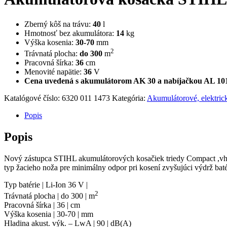
Zberný kôš na trávu:
40
l
Hmotnosť bez akumulátora:
14
kg
Výška kosenia:
30-70
mm
2
Trávnatá plocha:
do 300
m
Pracovná šírka:
36
cm
Menovité napätie:
36
V
Cena uvedená s akumulátorom AK 30 a nabíjačkou AL 10
Katalógové číslo:
6320 011 1473
Kategória:
Akumulátorové, elektric
Popis
Popis
Nový zástupca STIHL akumulátorových kosačiek triedy Compact ,vhod
typ žacieho noža pre minimálny odpor pri kosení zvyšujúci výdrž bat
Typ batérie | Li-Ion 36 V |
2
Trávnatá plocha | do 300 | m
Pracovná šírka | 36 | cm
Výška kosenia | 30-70 | mm
Hladina akust. výk. – LwA | 90 | dB(A)