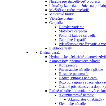
Náradie pre starostlivosť o porasty
Lámačky kameňa, nožnice na podlah
Miešačky a ručné miešadlá
Motorové fúriky
Vibračné platne
Čerpadlá
Domáce vodárne
Motorové čerpadlá
Ponorné kalové čerpadlá
Záhradné čerpadlá
Príslušenstvo pre čerpadlá a vo
Elektrocentrály
Dielňa, garáž
Hydraulické, elektrické a lanové zdv
Kompresory, pneumatické náradie
Kompresory
Pneumatické náradie a pištole
Hustenie pneumatík
Hadice, bubny s hadicami
Rozvod a úprava stlačeného v
Ostatné príslušenstvo a doplnk
Ručné náradie (akumulátorové, elektri
Akumulátorové náradie
Akumulátory, nabíjačky
Elektrické náradie