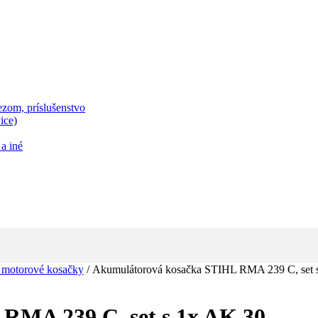
zom, príslušenstvo
ice)
a iné
a motorové kosačky
/ Akumulátorová kosačka STIHL RMA 239 C, set 
RMA 239 C, set s 1x AK 30