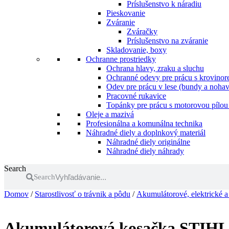
Príslušenstvo k náradiu
Pieskovanie
Zváranie
Zváračky
Príslušenstvo na zváranie
Skladovanie, boxy
Ochranne prostriedky
Ochrana hlavy, zraku a sluchu
Ochranné odevy pre prácu s krovinore
Odev pre prácu v lese (bundy a nohav
Pracovné rukavice
Topánky pre prácu s motorovou pílou 
Oleje a mazivá
Profesionálna a komunálna technika
Náhradné diely a doplnkový materiál
Náhradné diely originálne
Náhradné diely náhrady
Search
Search
Domov
/
Starostlivosť o trávnik a pôdu
/
Akumulátorové, elektrické 
Akumulátorová kosačka STIHL 