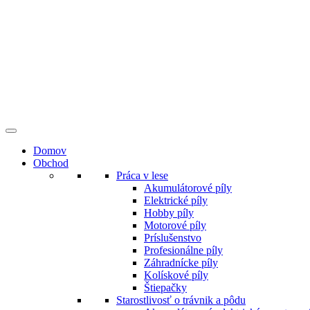
Preskočiť
na
obsah
Domov
Obchod
Práca v lese
Akumulátorové píly
Elektrické píly
Hobby píly
Motorové píly
Príslušenstvo
Profesionálne píly
Záhradnícke píly
Kolískové píly
Štiepačky
Starostlivosť o trávnik a pôdu