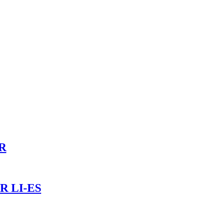
 R
 R LI-ES