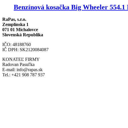
Benzínová kosačka Big Wheeler 554.
RaPas, s.r.o.
Zemplínska 1
071 01 Michalovce
Slovenská Republika
IČO: 48188760
IČ DPH: SK2120084087
KONATEĽ FIRMY
Radovan Pasuľka
E-mail: info@rapas.sk
Tel.: +421 908 787 937