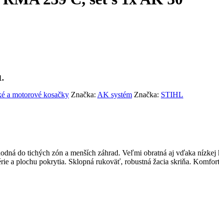
1.
ké a motorové kosačky
Značka:
AK systém
Značka:
STIHL
ná do tichých zón a menších záhrad. Veľmi obratná aj vďaka nízkej h
érie a plochu pokrytia. Sklopná rukoväť, robustná žacia skriňa. Komfo