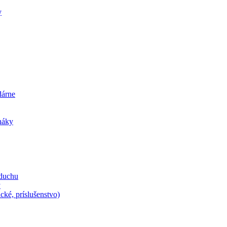
y
dárne
iháky
zduchu
y
cké, príslušenstvo)