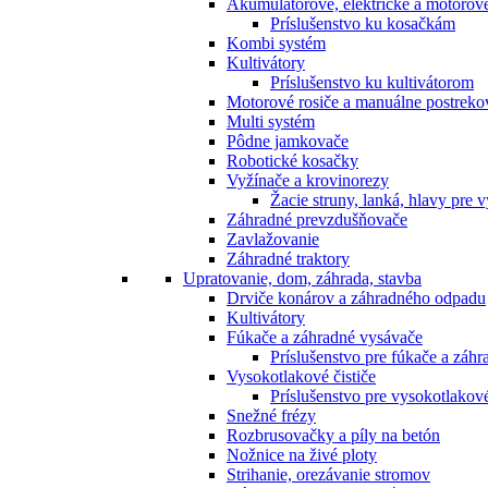
Akumulátorové, elektrické a motorov
Príslušenstvo ku kosačkám
Kombi systém
Kultivátory
Príslušenstvo ku kultivátorom
Motorové rosiče a manuálne postreko
Multi systém
Pôdne jamkovače
Robotické kosačky
Vyžínače a krovinorezy
Žacie struny, lanká, hlavy pre 
Záhradné prevzdušňovače
Zavlažovanie
Záhradné traktory
Upratovanie, dom, záhrada, stavba
Drviče konárov a záhradného odpadu
Kultivátory
Fúkače a záhradné vysávače
Príslušenstvo pre fúkače a záh
Vysokotlakové čističe
Príslušenstvo pre vysokotlakové
Snežné frézy
Rozbrusovačky a píly na betón
Nožnice na živé ploty
Strihanie, orezávanie stromov