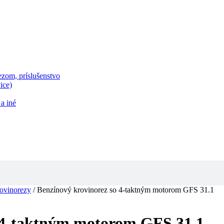
zom, príslušenstvo
ice)
a iné
rovinorezy
/ Benzínový krovinorez so 4-taktným motorom GFS 31.1
o 4-taktným motorom GFS 31.1