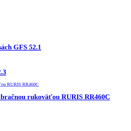
sách GFS 52.1
.3
ivibračnou rukoväťou RURIS RR460C