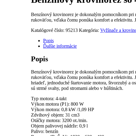
Benzínový krovinorez je dokonalým pomocníkom pri 
rukoväťou, vďaka čomu ponúka komfort a efektivitu. J
Katalógové číslo:
95213
Kategória:
Vyžínače a krovin
Popis
Ďalšie informácie
Popis
Benzínový krovinorez je dokonalým pomocníkom pri 
rukoväťou, vďaka čomu ponúka komfort a efektivitu. 
hriadeľ, jednoduché štartovanie motora, štvorzubý a o
sú strmé svahy, pod stromami alebo v húštinách.
Typ motora: 4-takt
Výkon motora (P1): 800 W
Výkon motora: 0,8 kW /1,09 HP
Zdvihový objem: 31 cm3
Otáčky motora: 3200 ot./min.
Objem palivovej nádrže: 0,9 l
Palivo: benzín