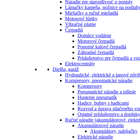
Náradie pre starostlivosť o porasty
Lámačky kameňa, nožnice na podlah
Miešačky a ručné miešadlá
Motorové fúriky
Vibračné platne
Čerpadlá
Domáce vodárne
Motorové čerpadlá
Ponorné kalové čerpadlá
Záhradné čerpadlá
Príslušenstvo pre čerpadlá a vo
Elektrocentrály
Dielňa, garáž
Hydraulické, elektrické a lanové zdv
Kompresory, pneumatické náradie
Kompresory
Pneumatické náradie a pištole
Hustenie pneumatík
Hadice, bubny s hadicami
Rozvod a úprava stlačeného v
Ostatné príslušenstvo a doplnk
Ručné náradie (akumulátorové, elektri
Akumulátorové náradie
Akumulátory, nabíjačky
Elektrické náradie