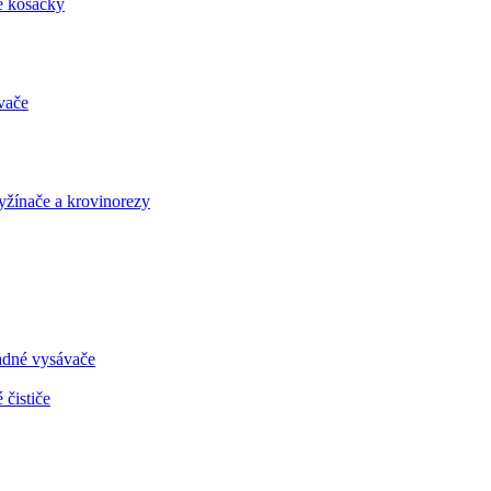
é kosačky
vače
vyžínače a krovinorezy
radné vysávače
 čističe