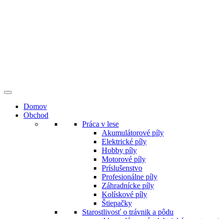
Preskočiť
na
obsah
Domov
Obchod
Práca v lese
Akumulátorové píly
Elektrické píly
Hobby píly
Motorové píly
Príslušenstvo
Profesionálne píly
Záhradnícke píly
Kolískové píly
Štiepačky
Starostlivosť o trávnik a pôdu