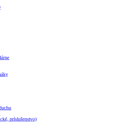
y
dárne
iháky
zduchu
y
cké, príslušenstvo)