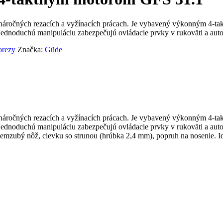
náročných rezacích a vyžínacích prácach. Je vybavený výkonným 4-t
ednoduchú manipuláciu zabezpečujú ovládacie prvky v rukoväti a auto
orezy
Značka:
Güde
náročných rezacích a vyžínacích prácach. Je vybavený výkonným 4-t
Jednoduchú manipuláciu zabezpečujú ovládacie prvky v rukoväti a aut
semzubý nôž, cievku so strunou (hrúbka 2,4 mm), popruh na nosenie. Id