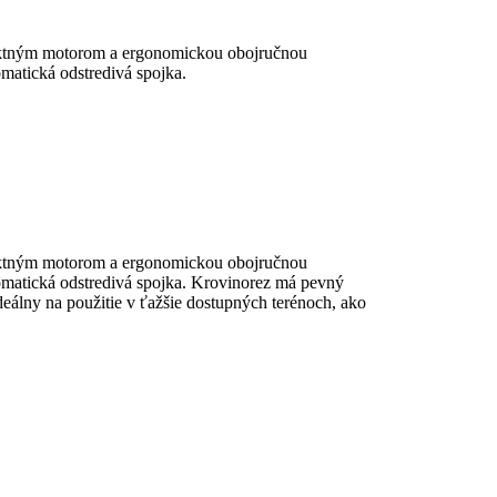
aktným motorom a ergonomickou obojručnou
matická odstredivá spojka.
aktným motorom a ergonomickou obojručnou
omatická odstredivá spojka. Krovinorez má pevný
eálny na použitie v ťažšie dostupných terénoch, ako