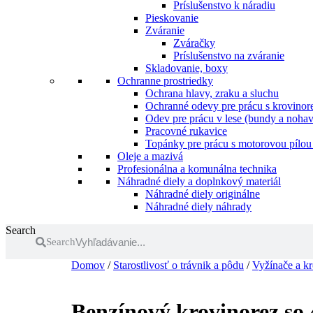
Príslušenstvo k náradiu
Pieskovanie
Zváranie
Zváračky
Príslušenstvo na zváranie
Skladovanie, boxy
Ochranne prostriedky
Ochrana hlavy, zraku a sluchu
Ochranné odevy pre prácu s krovinore
Odev pre prácu v lese (bundy a nohav
Pracovné rukavice
Topánky pre prácu s motorovou pílou 
Oleje a mazivá
Profesionálna a komunálna technika
Náhradné diely a doplnkový materiál
Náhradné diely originálne
Náhradné diely náhrady
Search
Search
Domov
/
Starostlivosť o trávnik a pôdu
/
Vyžínače a k
Benzínový krovinorez s