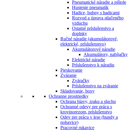
Pneumatické náradie a pištole
Hustenie pneumatík
Hadice, bubny s hadicami
Rozvod a úprava stlačeného
vzduchu
Ostatné príslušenstvo a
doplnky
Ručné náradie (akumulátorové,
elektrické, príslušenstvo)
Akumulátorové náradie
Akumulátory, nabíjačky
Elektrické náradie
Príslušenstvo k náradiu
Pieskovanie
Zváranie
Zváračky
Príslušenstvo na zváranie
Skladovanie, boxy
Ochranne prostriedky
Ochrana hlavy, zraku a sluchu
Ochranné odevy pre prácu s
krovinorezom, príslušenstvo
Odev pre prácu v lese (bundy a
nohavice)
Pracovné rukavice