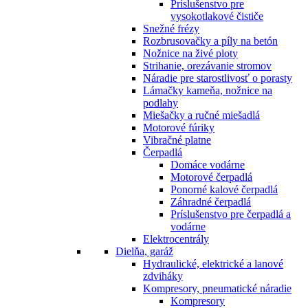
Príslušenstvo pre
vysokotlakové čističe
Snežné frézy
Rozbrusovačky a píly na betón
Nožnice na živé ploty
Strihanie, orezávanie stromov
Náradie pre starostlivosť o porasty
Lámačky kameňa, nožnice na
podlahy
Miešačky a ručné miešadlá
Motorové fúriky
Vibračné platne
Čerpadlá
Domáce vodárne
Motorové čerpadlá
Ponorné kalové čerpadlá
Záhradné čerpadlá
Príslušenstvo pre čerpadlá a
vodárne
Elektrocentrály
Dielňa, garáž
Hydraulické, elektrické a lanové
zdviháky
Kompresory, pneumatické náradie
Kompresory