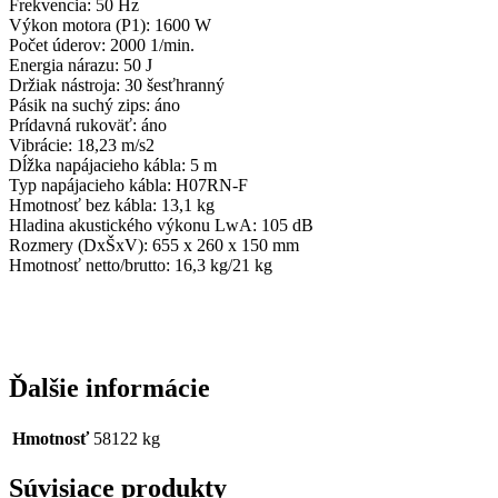
Frekvencia: 50 Hz
Výkon motora (P1): 1600 W
Počet úderov: 2000 1/min.
Energia nárazu: 50 J
Držiak nástroja: 30 šesťhranný
Pásik na suchý zips: áno
Prídavná rukoväť: áno
Vibrácie: 18,23 m/s2
Dĺžka napájacieho kábla: 5 m
Typ napájacieho kábla: H07RN-F
Hmotnosť bez kábla: 13,1 kg
Hladina akustického výkonu LwA: 105 dB
Rozmery (DxŠxV): 655 x 260 x 150 mm
Hmotnosť netto/brutto: 16,3 kg/21 kg
Ďalšie informácie
Hmotnosť
58122 kg
Súvisiace produkty