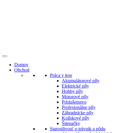
Preskočiť
na
obsah
Domov
Obchod
Práca v lese
Akumulátorové píly
Elektrické píly
Hobby píly
Motorové píly
Príslušenstvo
Profesionálne píly
Záhradnícke píly
Kolískové píly
Štiepačky
Starostlivosť o trávnik a pôdu