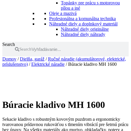
Topánky pre prácu s motorovou
pílou a iné
Oleje a mazivá
Profesionálna a komunálna technika
Náhradné diely a doplnkový materiál
Náhradné diely originálne
Náhradné diely náhrady
Search
Search
Domov
/
Dielňa, garáž
/
Ručné náradie (akumulátorové, elektrické,
príslušenstvo)
/
Elektrické náradie
/ Búracie kladivo MH 1600
Búracie kladivo MH 1600
Sekacie kladivo s robustným kovovým puzdrom a ergonomicky
tvarovanou prídavnou rukoväťou s tlmením vibrácií pre šetrnú prácu
bez únavy. Na všetky materiály ako murivo, obkladačky, potery a