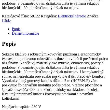
podobne. S beznástrojovým držiakom dláta je výmena sekáčov
bleskurýchla, 30 mm šesťhranný držiak nástrojov.
Katalógové číslo:
58122
Kategória:
Elektrické náradie
Značka:
Güde
Popis
Ďalšie informácie
Popis
Sekacie kladivo s robustným kovovým puzdrom a ergonomicky
tvarovanou prídavnou rukoväťou s tlmením vibrácií pre šetrnú prácu
bez únavy. Na všetky materiály ako murivo, obkladačky, potery a
podobne. S beznástrojovým držiakom dláta je výmena sekáčov
bleskurýchla, 30 mm šesťhranný držiak nástrojov. Uzamykateľný
spínač na nepretržitú prevádzku poskytuje ďalší pracovný komfort.
Vysokokvalitný gumový kábel s dĺžkou 5 m (H07RN-F) vám
poskytuje čo najväčšiu mobilitu počas práce. Vrátane plochého a
špicatého sekáča 400 mm, kľúča, nádoby na skladovanie oleja.
Kvalitný prepravný kufor s kovovými prackami a pevnými
kolieskami.
Napájacie napätie: 230 V