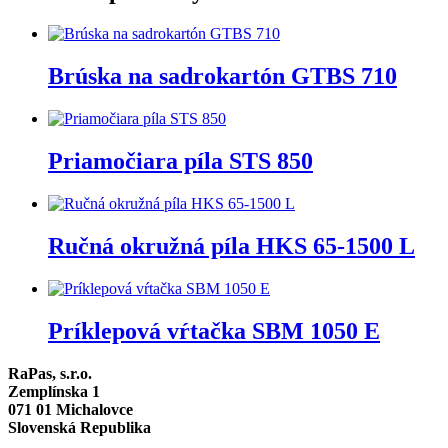
Brúska na sadrokartón GTBS 710
Priamočiara píla STS 850
Ručná okružná píla HKS 65-1500 L
Príklepová vŕtačka SBM 1050 E
RaPas, s.r.o.
Zemplínska 1
071 01 Michalovce
Slovenská Republika