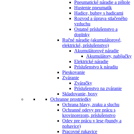
Pneumatické náradie a pištole
Hustenie pneumatík
Hadice, bubny s hadicami
Rozvod a úprava stlačeného
vzduchu
Ostatné príslušenstvo a
doplnky
Ručné náradie (akumulátorové,
elektrické, príslušenstvo)
Akumulátorové náradie
Akumulátory, nabíjačky
Elektrické náradie
Príslušenstvo k náradiu
Pieskovanie
Zváranie
Zváračky
Príslušenstvo na zváranie
Skladovanie, boxy
Ochranne prostriedky
Ochrana hlavy, zraku a sluchu
Ochranné odevy pre prácu s
krovinorezom, príslušenstvo
Odev pre prácu v lese (bundy a
nohavice)
Pracovné rukavice