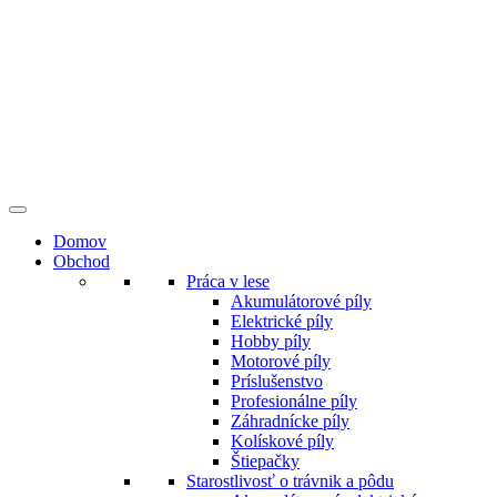
Preskočiť
na
obsah
Domov
Obchod
Práca v lese
Akumulátorové píly
Elektrické píly
Hobby píly
Motorové píly
Príslušenstvo
Profesionálne píly
Záhradnícke píly
Kolískové píly
Štiepačky
Starostlivosť o trávnik a pôdu