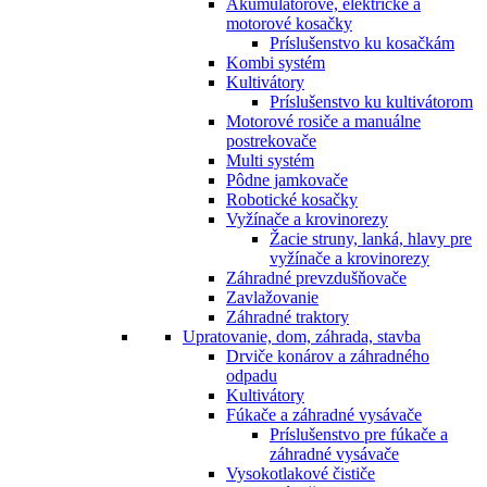
Akumulátorové, elektrické a
motorové kosačky
Príslušenstvo ku kosačkám
Kombi systém
Kultivátory
Príslušenstvo ku kultivátorom
Motorové rosiče a manuálne
postrekovače
Multi systém
Pôdne jamkovače
Robotické kosačky
Vyžínače a krovinorezy
Žacie struny, lanká, hlavy pre
vyžínače a krovinorezy
Záhradné prevzdušňovače
Zavlažovanie
Záhradné traktory
Upratovanie, dom, záhrada, stavba
Drviče konárov a záhradného
odpadu
Kultivátory
Fúkače a záhradné vysávače
Príslušenstvo pre fúkače a
záhradné vysávače
Vysokotlakové čističe