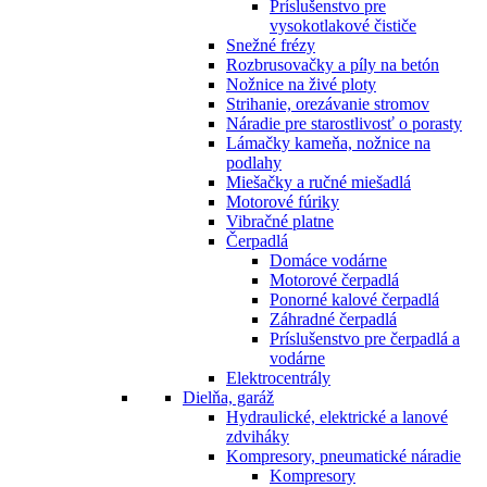
Príslušenstvo pre
vysokotlakové čističe
Snežné frézy
Rozbrusovačky a píly na betón
Nožnice na živé ploty
Strihanie, orezávanie stromov
Náradie pre starostlivosť o porasty
Lámačky kameňa, nožnice na
podlahy
Miešačky a ručné miešadlá
Motorové fúriky
Vibračné platne
Čerpadlá
Domáce vodárne
Motorové čerpadlá
Ponorné kalové čerpadlá
Záhradné čerpadlá
Príslušenstvo pre čerpadlá a
vodárne
Elektrocentrály
Dielňa, garáž
Hydraulické, elektrické a lanové
zdviháky
Kompresory, pneumatické náradie
Kompresory