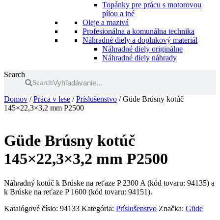
Topánky pre prácu s motorovou
pílou a iné
Oleje a mazivá
Profesionálna a komunálna technika
Náhradné diely a doplnkový materiál
Náhradné diely originálne
Náhradné diely náhrady
Search
Search
Domov
/
Práca v lese
/
Príslušenstvo
/ Güde Brúsny kotúč
145×22,3×3,2 mm P2500
Güde Brúsny kotúč
145×22,3×3,2 mm P2500
Náhradný kotúč k Brúske na reťaze P 2300 A (kód tovaru: 94135) a
k Brúske na reťaze P 1600 (kód tovaru: 94151).
Katalógové číslo:
94133
Kategória:
Príslušenstvo
Značka:
Güde