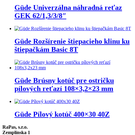
Güde Univerzálna náhradná reťaz
GEK 62/1,3/3/8″
Güde Rozšírenie štiepacieho klinu ku
štiepačkám Basic 8T
Güde Brúsny kotúč pre ostričku
pílových reťazí 108×3,2×23 mm
Güde Pílový kotúč 400×30 40Z
RaPas, s.r.o.
Zemplínska 1