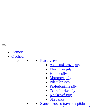
Preskočiť
na
obsah
Domov
Obchod
Práca v lese
Akumulátorové píly
Elektrické píly
Hobby píly
Motorové píly
Príslušenstvo
Profesionálne píly
Záhradnícke píly
Kolískové píly
Štiepačky
Starostlivosť o trávnik a pôdu