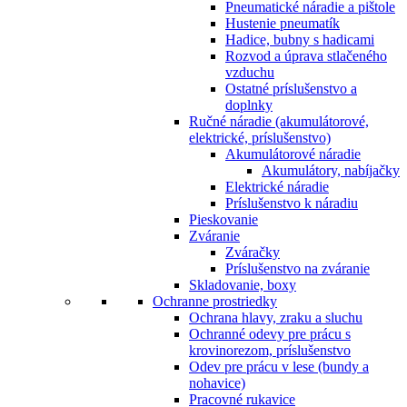
Pneumatické náradie a pištole
Hustenie pneumatík
Hadice, bubny s hadicami
Rozvod a úprava stlačeného
vzduchu
Ostatné príslušenstvo a
doplnky
Ručné náradie (akumulátorové,
elektrické, príslušenstvo)
Akumulátorové náradie
Akumulátory, nabíjačky
Elektrické náradie
Príslušenstvo k náradiu
Pieskovanie
Zváranie
Zváračky
Príslušenstvo na zváranie
Skladovanie, boxy
Ochranne prostriedky
Ochrana hlavy, zraku a sluchu
Ochranné odevy pre prácu s
krovinorezom, príslušenstvo
Odev pre prácu v lese (bundy a
nohavice)
Pracovné rukavice