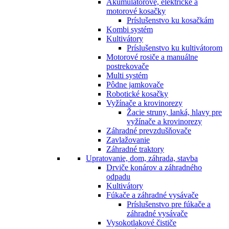
Akumulátorové, elektrické a
motorové kosačky
Príslušenstvo ku kosačkám
Kombi systém
Kultivátory
Príslušenstvo ku kultivátorom
Motorové rosiče a manuálne
postrekovače
Multi systém
Pôdne jamkovače
Robotické kosačky
Vyžínače a krovinorezy
Žacie struny, lanká, hlavy pre
vyžínače a krovinorezy
Záhradné prevzdušňovače
Zavlažovanie
Záhradné traktory
Upratovanie, dom, záhrada, stavba
Drviče konárov a záhradného
odpadu
Kultivátory
Fúkače a záhradné vysávače
Príslušenstvo pre fúkače a
záhradné vysávače
Vysokotlakové čističe