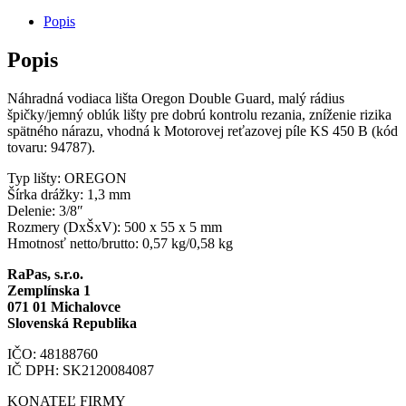
Popis
Popis
Náhradná vodiaca lišta Oregon Double Guard, malý rádius
špičky/jemný oblúk lišty pre dobrú kontrolu rezania, zníženie rizika
spätného nárazu, vhodná k Motorovej reťazovej píle KS 450 B (kód
tovaru: 94787).
Typ lišty: OREGON
Šírka drážky: 1,3 mm
Delenie: 3/8″
Rozmery (DxŠxV): 500 x 55 x 5 mm
Hmotnosť netto/brutto: 0,57 kg/0,58 kg
RaPas, s.r.o.
Zemplínska 1
071 01 Michalovce
Slovenská Republika
IČO: 48188760
IČ DPH: SK2120084087
KONATEĽ FIRMY