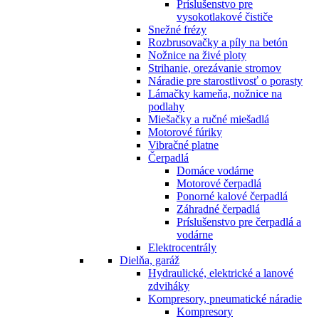
Príslušenstvo pre
vysokotlakové čističe
Snežné frézy
Rozbrusovačky a píly na betón
Nožnice na živé ploty
Strihanie, orezávanie stromov
Náradie pre starostlivosť o porasty
Lámačky kameňa, nožnice na
podlahy
Miešačky a ručné miešadlá
Motorové fúriky
Vibračné platne
Čerpadlá
Domáce vodárne
Motorové čerpadlá
Ponorné kalové čerpadlá
Záhradné čerpadlá
Príslušenstvo pre čerpadlá a
vodárne
Elektrocentrály
Dielňa, garáž
Hydraulické, elektrické a lanové
zdviháky
Kompresory, pneumatické náradie
Kompresory