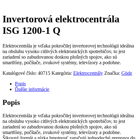
Invertorová elektrocentrála
ISG 1200-1 Q
Elektrocentrála je vďaka pokročilej invertorovej technológii ideálna
na obsluhu vysoko citlivých elektronických spotrebičov, to jest
zariadení so zabudovanou doskou plošných spojov, ako sú
smartfóny, počítače, zvukové systémy, televízory a podobne.
Katalógové číslo:
40715
Kategória:
Elektrocentrály
Značka:
Güde
Popis
Ďalšie informácie
Popis
Elektrocentrála je vďaka pokročilej invertorovej technológii ideálna
na obsluhu vysoko citlivých elektronických spotrebičov, to jest
zariadení so zabudovanou doskou plošných spojov, ako sú
smartfóny, počítače, zvukové systémy, televízory a podobne.
Šikovný formát a nízka hmotnosť zaručujú jednoduchú prepravu do