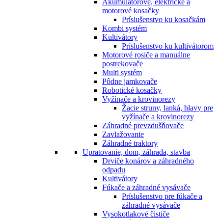
Akumulátorové, elektrické a
motorové kosačky
Príslušenstvo ku kosačkám
Kombi systém
Kultivátory
Príslušenstvo ku kultivátorom
Motorové rosiče a manuálne
postrekovače
Multi systém
Pôdne jamkovače
Robotické kosačky
Vyžínače a krovinorezy
Žacie struny, lanká, hlavy pre
vyžínače a krovinorezy
Záhradné prevzdušňovače
Zavlažovanie
Záhradné traktory
Upratovanie, dom, záhrada, stavba
Drviče konárov a záhradného
odpadu
Kultivátory
Fúkače a záhradné vysávače
Príslušenstvo pre fúkače a
záhradné vysávače
Vysokotlakové čističe