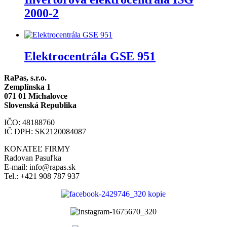
2000-2
Elektrocentrála GSE 951
RaPas, s.r.o.
Zemplínska 1
071 01 Michalovce
Slovenská Republika
IČO: 48188760
IČ DPH: SK2120084087
KONATEĽ FIRMY
Radovan Pasuľka
E-mail: info@rapas.sk
Tel.: +421 908 787 937