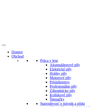
Preskočiť
na
obsah
Domov
Obchod
Práca v lese
Akumulátorové píly
Elektrické píly
Hobby píly
Motorové píly
Príslušenstvo
Profesionálne píly
Záhradnícke píly
Kolískové píly
Štiepačky
Starostlivosť o trávnik a pôdu