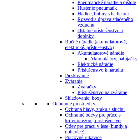
Pneumatické náradie a pištole
Hustenie pneumatík
Hadice, bubny s hadicami
Rozvod a úprava stlačeného
vzduchu
Ostatné príslušenstvo a
doplnky
Ručné náradie (akumulátorové,
elektrické, príslušenstvo)
Akumulátorové náradie
Akumulátory, nabíjačky
Elektrické náradie
Príslušenstvo k náradiu
Pieskovanie
Zváranie
Zváračky
Príslušenstvo na zváranie
Skladovanie, boxy
Ochranne prostriedky
Ochrana hlavy, zraku a sluchu
Ochranné odevy pre prácu s
krovinorezom, príslušenstvo
Odev pre prácu v lese (bundy a
nohavice)
Pracovné rukavice