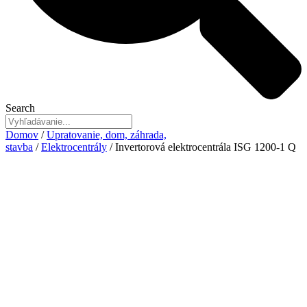
Search
Domov
/
Upratovanie, dom, záhrada,
stavba
/
Elektrocentrály
/ Invertorová elektrocentrála ISG 1200-1 Q