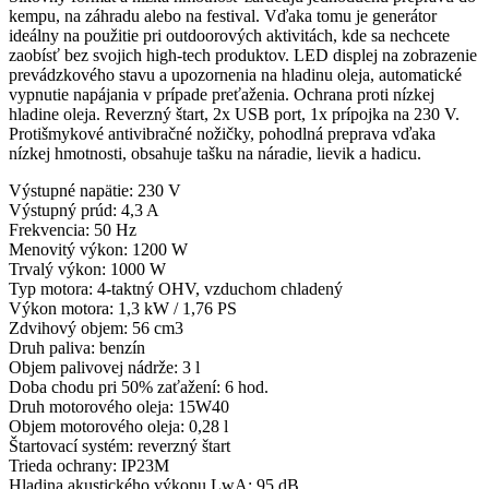
kempu, na záhradu alebo na festival. Vďaka tomu je generátor
ideálny na použitie pri outdoorových aktivitách, kde sa nechcete
zaobísť bez svojich high-tech produktov. LED displej na zobrazenie
prevádzkového stavu a upozornenia na hladinu oleja, automatické
vypnutie napájania v prípade preťaženia. Ochrana proti nízkej
hladine oleja. Reverzný štart, 2x USB port, 1x prípojka na 230 V.
Protišmykové antivibračné nožičky, pohodlná preprava vďaka
nízkej hmotnosti, obsahuje tašku na náradie, lievik a hadicu.
Výstupné napätie: 230 V
Výstupný prúd: 4,3 A
Frekvencia: 50 Hz
Menovitý výkon: 1200 W
Trvalý výkon: 1000 W
Typ motora: 4-taktný OHV, vzduchom chladený
Výkon motora: 1,3 kW / 1,76 PS
Zdvihový objem: 56 cm3
Druh paliva: benzín
Objem palivovej nádrže: 3 l
Doba chodu pri 50% zaťažení: 6 hod.
Druh motorového oleja: 15W40
Objem motorového oleja: 0,28 l
Štartovací systém: reverzný štart
Trieda ochrany: IP23M
Hladina akustického výkonu LwA: 95 dB