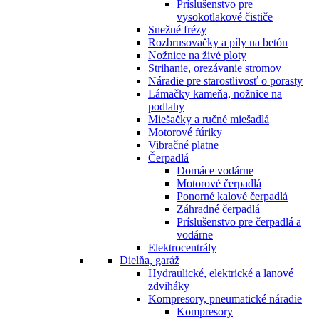
Príslušenstvo pre
vysokotlakové čističe
Snežné frézy
Rozbrusovačky a píly na betón
Nožnice na živé ploty
Strihanie, orezávanie stromov
Náradie pre starostlivosť o porasty
Lámačky kameňa, nožnice na
podlahy
Miešačky a ručné miešadlá
Motorové fúriky
Vibračné platne
Čerpadlá
Domáce vodárne
Motorové čerpadlá
Ponorné kalové čerpadlá
Záhradné čerpadlá
Príslušenstvo pre čerpadlá a
vodárne
Elektrocentrály
Dielňa, garáž
Hydraulické, elektrické a lanové
zdviháky
Kompresory, pneumatické náradie
Kompresory