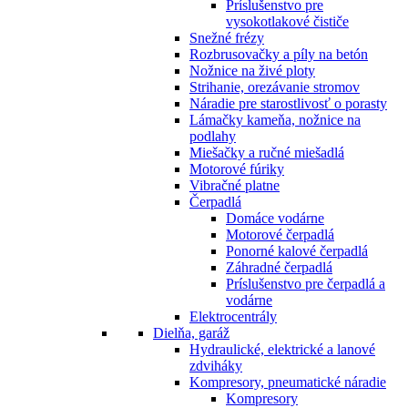
Príslušenstvo pre
vysokotlakové čističe
Snežné frézy
Rozbrusovačky a píly na betón
Nožnice na živé ploty
Strihanie, orezávanie stromov
Náradie pre starostlivosť o porasty
Lámačky kameňa, nožnice na
podlahy
Miešačky a ručné miešadlá
Motorové fúriky
Vibračné platne
Čerpadlá
Domáce vodárne
Motorové čerpadlá
Ponorné kalové čerpadlá
Záhradné čerpadlá
Príslušenstvo pre čerpadlá a
vodárne
Elektrocentrály
Dielňa, garáž
Hydraulické, elektrické a lanové
zdviháky
Kompresory, pneumatické náradie
Kompresory