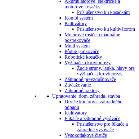
Akumulátorové, elektrické a
motorové kosačky
Príslušenstvo ku kosačkám
Kombi systém
Kultivátory
Príslušenstvo ku kultivátorom
Motorové rosiče a manuálne
postrekovače
Multi systém
Pôdne jamkovače
Robotické kosačky
Vyžínače a krovinorezy
Žacie struny, lanká, hlavy pre
vyžínače a krovinorezy
Záhradné prevzdušňovače
Zavlažovanie
Záhradné traktory
Upratovanie, dom, záhrada, stavba
Drviče konárov a záhradného
odpadu
Kultivátory
Fúkače a záhradné vysávače
Príslušenstvo pre fúkače a
záhradné vysávače
Vysokotlakové čističe