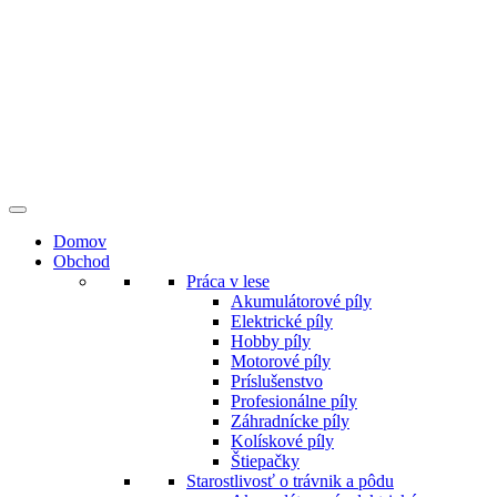
Preskočiť
na
obsah
Domov
Obchod
Práca v lese
Akumulátorové píly
Elektrické píly
Hobby píly
Motorové píly
Príslušenstvo
Profesionálne píly
Záhradnícke píly
Kolískové píly
Štiepačky
Starostlivosť o trávnik a pôdu