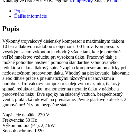
Katalógové číslo:
50139
Kategória:
Kompresory
Značka:
Güde
Popis
Ďalšie informácie
Popis
Výkonný trojvalcový dielenský kompresor s maximálnym tlakom
10 bar a tlakovou nádobou s objemom 100 litrov. Kompresor s
vysokým sacím výkonom je vhodný všade tam, kde je potrebné
veľké množstvo vzduchu pri vysokom tlaku. Pracovný tlak je
možné pohodlne nastaviť pomocou štandardne zabudovaného
reduktora tlaku a tlakový spínač zapína kompresor automaticky pri
nedostatočnom pracovnom tlaku. Vhodný na pieskovanie, lakovanie
alebo dlhšie práce s pneumatickými rázovými uťahovákmi a
podobne. Trojvalcový kompresor s olejovým mazaním, tlakový
spínač, reduktor tlaku, manometer na meranie tlaku v nádobe a
pracovného tlaku. Dve spojky na stlačený vzduch, bezpečnostný
ventil, praktická rukoväť na prenášanie. Pevné plastové kolieska, 2
gumové nožičky pre bezpečné státie.
Napájacie napätie: 230 V
Frekvencia: 50 Hz
Výkon motora (P1): 2,2 kW
Spôsob ochrany: IP20