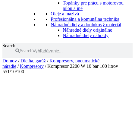
Topánky pre prácu s motorovou
pílou a iné
Oleje a mazivá
Profesionálna a komunálna technika
Náhradné diely a doplnkový materiál
Náhradné diely originálne
Náhradné diely náhrady
Search
Search
Domov
/
Dielňa, garáž
/
Kompresory, pneumatické
náradie
/
Kompresory
/ Kompresor 2200 W 10 bar 100 litrov
551/10/100