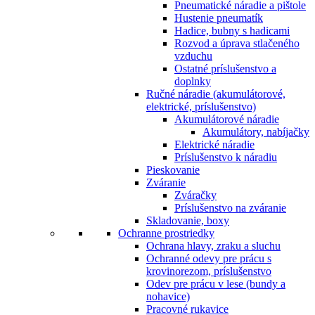
Pneumatické náradie a pištole
Hustenie pneumatík
Hadice, bubny s hadicami
Rozvod a úprava stlačeného
vzduchu
Ostatné príslušenstvo a
doplnky
Ručné náradie (akumulátorové,
elektrické, príslušenstvo)
Akumulátorové náradie
Akumulátory, nabíjačky
Elektrické náradie
Príslušenstvo k náradiu
Pieskovanie
Zváranie
Zváračky
Príslušenstvo na zváranie
Skladovanie, boxy
Ochranne prostriedky
Ochrana hlavy, zraku a sluchu
Ochranné odevy pre prácu s
krovinorezom, príslušenstvo
Odev pre prácu v lese (bundy a
nohavice)
Pracovné rukavice