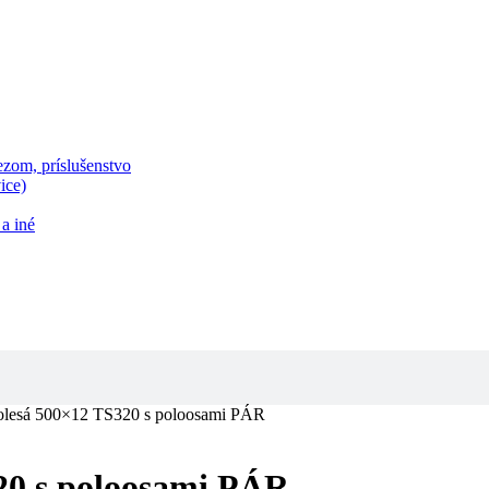
zom, príslušenstvo
ice)
a iné
olesá 500×12 TS320 s poloosami PÁR
20 s poloosami PÁR