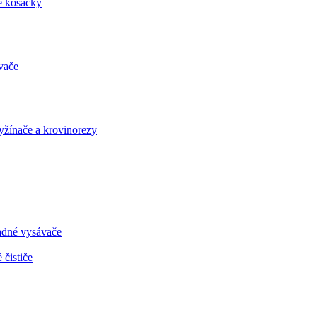
é kosačky
vače
vyžínače a krovinorezy
radné vysávače
 čističe