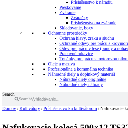
Príslušenstvo k náradiu
Pieskovanie
Zváranie
Zváračky
Príslušenstvo na zváranie
Skladovanie, boxy
Ochranne prostriedky
Ochrana hlavy, zraku a sluchu
Ochranné odevy pre prácu s krovinore
Odev pre prácu v lese (bundy a nohav
Pracovné rukavice
Topánky pre prácu s motorovou pílou 
Oleje a mazivá
Profesionálna a komunálna technika
Náhradné diely a doplnkový materiál
Náhradné diely originálne
Náhradné diely náhrady
Search
Search
Domov
/
Kultivátory
/
Príslušenstvo ku kultivátorom
/ Nafukovacie k
Nafukovacie kolesá 500×12 TS3