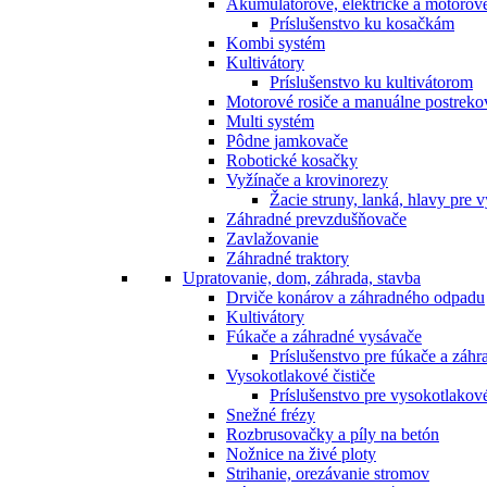
Akumulátorové, elektrické a motorov
Príslušenstvo ku kosačkám
Kombi systém
Kultivátory
Príslušenstvo ku kultivátorom
Motorové rosiče a manuálne postreko
Multi systém
Pôdne jamkovače
Robotické kosačky
Vyžínače a krovinorezy
Žacie struny, lanká, hlavy pre 
Záhradné prevzdušňovače
Zavlažovanie
Záhradné traktory
Upratovanie, dom, záhrada, stavba
Drviče konárov a záhradného odpadu
Kultivátory
Fúkače a záhradné vysávače
Príslušenstvo pre fúkače a záh
Vysokotlakové čističe
Príslušenstvo pre vysokotlakové
Snežné frézy
Rozbrusovačky a píly na betón
Nožnice na živé ploty
Strihanie, orezávanie stromov