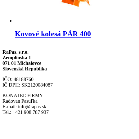
Kovové kolesá PÁR 400
RaPas, s.r.o.
Zemplínska 1
071 01 Michalovce
Slovenská Republika
IČO: 48188760
IČ DPH: SK2120084087
KONATEĽ FIRMY
Radovan Pasuľka
E-mail: info@rapas.sk
Tel.: +421 908 787 937