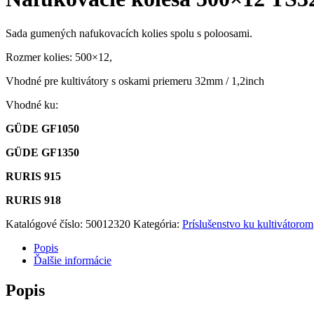
Sada gumených nafukovacích kolies spolu s poloosami.
Rozmer kolies: 500×12,
Vhodné pre kultivátory s oskami priemeru 32mm / 1,2inch
Vhodné ku:
GÜDE GF1050
GÜDE GF1350
RURIS 915
RURIS 918
Katalógové číslo:
50012320
Kategória:
Príslušenstvo ku kultivátorom
Popis
Ďalšie informácie
Popis