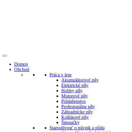
Preskočiť
na
obsah
Domov
Obchod
Práca v lese
Akumulátorové píly
Elektrické píly
Hobby píly
Motorové píly
Príslušenstvo
Profesionálne píly
Záhradnícke píly
Kolískové píly
Štiepačky
Starostlivosť o trávnik a pôdu