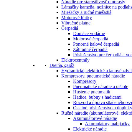
Náradie pre starostlivosť o porasty
Lámačky kameňa, nožnice na podlah
Miešačky a ručné miešadlá
Motorové fúriky
Vibračné platne
Čerpadlá
Domáce vodárne
Motorové čerpadlá
Ponorné kalové čerpadlá
Záhradné čerpadlá
Príslušenstvo pre čerpadlá a vo
Elektrocentrály
Dielňa, garáž
Hydraulické, elektrické a lanové zdv
Kompresory, pneumatické náradie
Kompresory
Pneumatické náradie a pištole
Hustenie pneumatík
Hadice, bubny s hadicami
Rozvod a úprava stlačeného v
Ostatné príslušenstvo a doplnk
Ručné náradie (akumulátorové, elektri
Akumulátorové náradie
Akumulátory, nabíjačky
Elektrické náradie