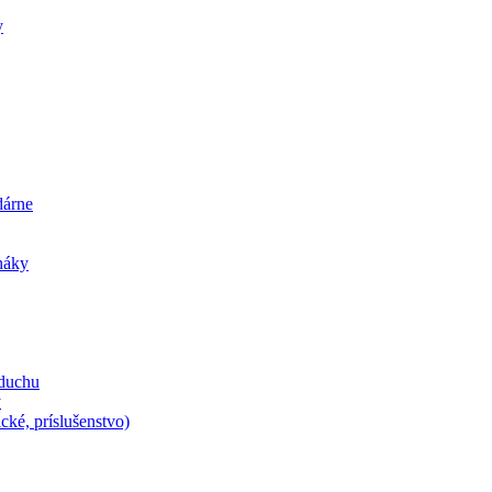
y
dárne
iháky
zduchu
y
cké, príslušenstvo)