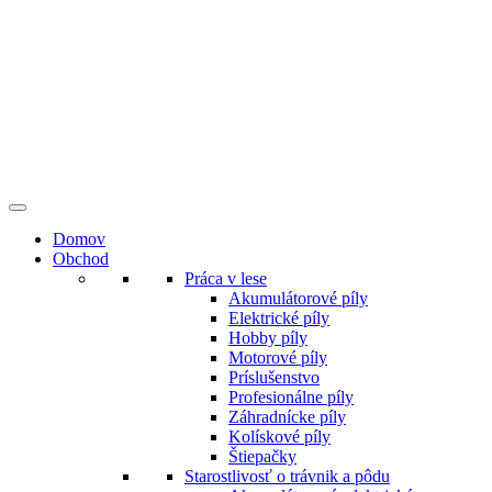
Preskočiť
na
obsah
Domov
Obchod
Práca v lese
Akumulátorové píly
Elektrické píly
Hobby píly
Motorové píly
Príslušenstvo
Profesionálne píly
Záhradnícke píly
Kolískové píly
Štiepačky
Starostlivosť o trávnik a pôdu