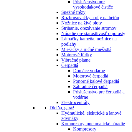
Príslušenstvo pre
vysokotlakové čističe
Snežné frézy
Rozbrusovačky a píly na betón
Nožnice na živé ploty
Strihanie, orezávanie stromov
Náradie pre starostlivosť o porasty
Lámačky kameňa, nožnice na
podlahy
Miešačky a ručné miešadlá
Motorové fúriky
Vibračné platne
Čerpadlá
Domáce vodárne
Motorové čerpadlá
Ponorné kalové čerpadlá
Záhradné čerpadlá
Príslušenstvo pre čerpadlá a
vodárne
Elektrocentrály
Dielňa, garáž
Hydraulické, elektrické a lanové
zdviháky
Kompresory, pneumatické náradie
Kompresory