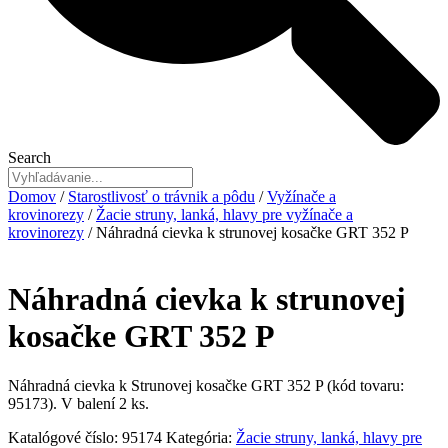
Search
Domov
/
Starostlivosť o trávnik a pôdu
/
Vyžínače a
krovinorezy
/
Žacie struny, lanká, hlavy pre vyžínače a
krovinorezy
/ Náhradná cievka k strunovej kosačke GRT 352 P
Náhradná cievka k strunovej
kosačke GRT 352 P
Náhradná cievka k Strunovej kosačke GRT 352 P (kód tovaru:
95173). V balení 2 ks.
Katalógové číslo:
95174
Kategória:
Žacie struny, lanká, hlavy pre