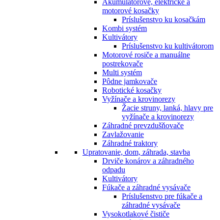
Akumulátorové, elektrické a
motorové kosačky
Príslušenstvo ku kosačkám
Kombi systém
Kultivátory
Príslušenstvo ku kultivátorom
Motorové rosiče a manuálne
postrekovače
Multi systém
Pôdne jamkovače
Robotické kosačky
Vyžínače a krovinorezy
Žacie struny, lanká, hlavy pre
vyžínače a krovinorezy
Záhradné prevzdušňovače
Zavlažovanie
Záhradné traktory
Upratovanie, dom, záhrada, stavba
Drviče konárov a záhradného
odpadu
Kultivátory
Fúkače a záhradné vysávače
Príslušenstvo pre fúkače a
záhradné vysávače
Vysokotlakové čističe