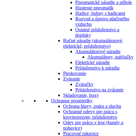
Pneumatické náradie a pištole
Hustenie pneumatík
Hadice, bubny s hadicami
Rozvod a úprava stlačeného
vzduchu
Ostatné príslušenstvo a
doplnky
Ručné náradie (akumulátorové,
elektrické, príslušenstvo)
Akumulátorové náradie
Akumulátory, nabíjačky
Elektrické náradie
Príslušenstvo k náradiu
Pieskovanie
Zváranie
Zváračky
Príslušenstvo na zváranie
Skladovanie, boxy
Ochranne prostriedky
Ochrana hlavy, zraku a sluchu
Ochranné odevy pre prácu s
krovinorezom, príslušenstvo
Odev pre prácu v lese (bundy a
nohavice)
Pracovné rukavice