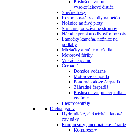
Príslušenstvo pre
vysokotlakové čističe
Snežné frézy
Rozbrusovačky a píly na betón
Nožnice na živé ploty
Strihanie, orezávanie stromov
Náradie pre starostlivosť o porasty
Lámačky kameňa, nožnice na
podlahy
Miešačky a ručné miešadlá
Motorové fúriky
Vibračné platne
Čerpadlá
Domáce vodárne
Motorové čerpadlá
Ponorné kalové čerpadlá
Záhradné čerpadlá
Príslušenstvo pre čerpadlá a
vodárne
Elektrocentrály
Dielňa, garáž
Hydraulické, elektrické a lanové
zdviháky
Kompresory, pneumatické náradie
Kompresory