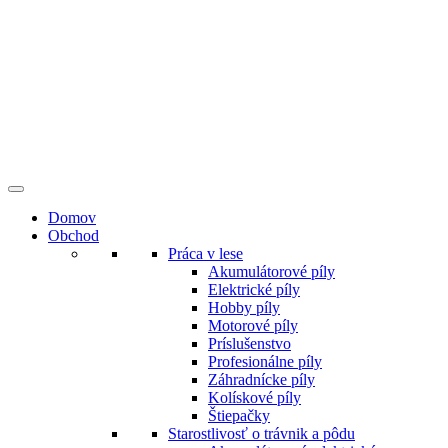
Preskočiť
na
obsah
Domov
Obchod
Práca v lese
Akumulátorové píly
Elektrické píly
Hobby píly
Motorové píly
Príslušenstvo
Profesionálne píly
Záhradnícke píly
Kolískové píly
Štiepačky
Starostlivosť o trávnik a pôdu