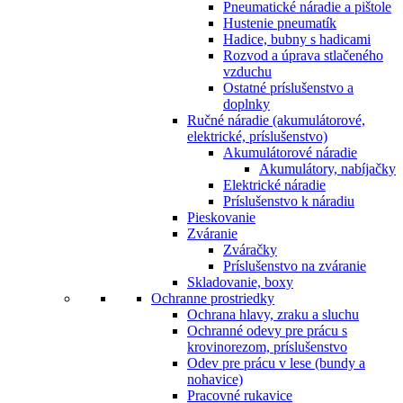
Pneumatické náradie a pištole
Hustenie pneumatík
Hadice, bubny s hadicami
Rozvod a úprava stlačeného
vzduchu
Ostatné príslušenstvo a
doplnky
Ručné náradie (akumulátorové,
elektrické, príslušenstvo)
Akumulátorové náradie
Akumulátory, nabíjačky
Elektrické náradie
Príslušenstvo k náradiu
Pieskovanie
Zváranie
Zváračky
Príslušenstvo na zváranie
Skladovanie, boxy
Ochranne prostriedky
Ochrana hlavy, zraku a sluchu
Ochranné odevy pre prácu s
krovinorezom, príslušenstvo
Odev pre prácu v lese (bundy a
nohavice)
Pracovné rukavice