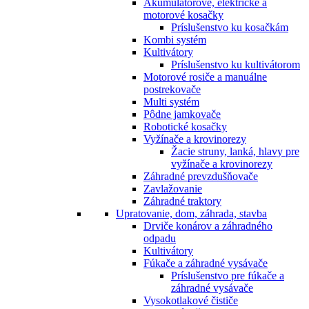
Akumulátorové, elektrické a
motorové kosačky
Príslušenstvo ku kosačkám
Kombi systém
Kultivátory
Príslušenstvo ku kultivátorom
Motorové rosiče a manuálne
postrekovače
Multi systém
Pôdne jamkovače
Robotické kosačky
Vyžínače a krovinorezy
Žacie struny, lanká, hlavy pre
vyžínače a krovinorezy
Záhradné prevzdušňovače
Zavlažovanie
Záhradné traktory
Upratovanie, dom, záhrada, stavba
Drviče konárov a záhradného
odpadu
Kultivátory
Fúkače a záhradné vysávače
Príslušenstvo pre fúkače a
záhradné vysávače
Vysokotlakové čističe