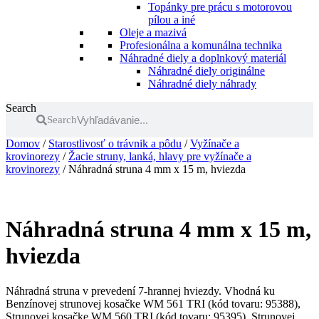
Topánky pre prácu s motorovou
pílou a iné
Oleje a mazivá
Profesionálna a komunálna technika
Náhradné diely a doplnkový materiál
Náhradné diely originálne
Náhradné diely náhrady
Search
Search
Domov
/
Starostlivosť o trávnik a pôdu
/
Vyžínače a
krovinorezy
/
Žacie struny, lanká, hlavy pre vyžínače a
krovinorezy
/ Náhradná struna 4 mm x 15 m, hviezda
Náhradná struna 4 mm x 15 m,
hviezda
Náhradná struna v prevedení 7-hrannej hviezdy. Vhodná ku
Benzínovej strunovej kosačke WM 561 TRI (kód tovaru: 95388),
Strunovej kosačke WM 560 TRI (kód tovaru: 95395), Strunovej