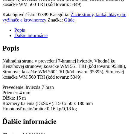
kosačke WM 560 TRI (kód tovaru: 5349).
Katalógové číslo:
95399
Kategória:
Žacie struny, lanká, hlavy pre
vyžínače a krovinorezy
Značka:
Güde
Popis
Ďalšie informácie
Popis
Náhradná struna v prevedení 7-hrannej hviezdy. Vhodná ku
Benzínovej strunovej kosačke WM 561 TRI (kód tovaru: 95388),
Strunovej kosačke WM 560 TRI (kód tovaru: 95395), Strunovej
kosačke WM 560 TRI (kód tovaru: 5349).
Prevedenie: hviezda 7-hran
Priemer: 4 mm
Dĺžka: 15 m
Rozmery balenia (DxŠxV): 150 x 50 x 180 mm
Hmotnosť netto/brutto: 0,16 kg/0,18 kg
Ďalšie informácie