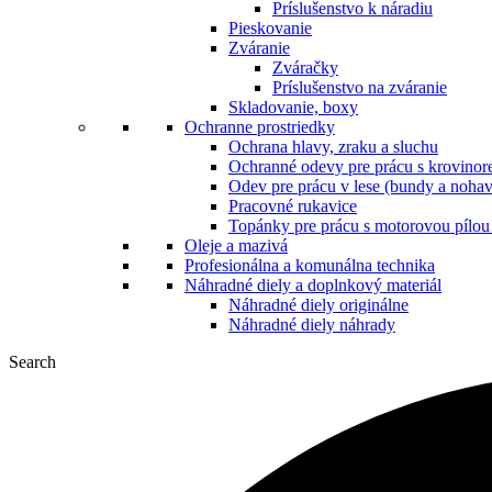
Príslušenstvo k náradiu
Pieskovanie
Zváranie
Zváračky
Príslušenstvo na zváranie
Skladovanie, boxy
Ochranne prostriedky
Ochrana hlavy, zraku a sluchu
Ochranné odevy pre prácu s krovinore
Odev pre prácu v lese (bundy a nohav
Pracovné rukavice
Topánky pre prácu s motorovou pílou 
Oleje a mazivá
Profesionálna a komunálna technika
Náhradné diely a doplnkový materiál
Náhradné diely originálne
Náhradné diely náhrady
Search