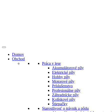
Preskočiť
na
obsah
Domov
Obchod
Práca v lese
Akumulátorové píly
Elektrické píly
Hobby píly
Motorové píly
Príslušenstvo
Profesionálne píly
Záhradnícke píly
Kolískové píly
Štiepačky
Starostlivosť o trávnik a pôdu