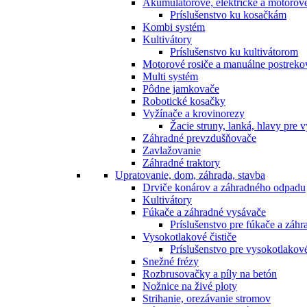
Akumulátorové, elektrické a motorov
Príslušenstvo ku kosačkám
Kombi systém
Kultivátory
Príslušenstvo ku kultivátorom
Motorové rosiče a manuálne postreko
Multi systém
Pôdne jamkovače
Robotické kosačky
Vyžínače a krovinorezy
Žacie struny, lanká, hlavy pre 
Záhradné prevzdušňovače
Zavlažovanie
Záhradné traktory
Upratovanie, dom, záhrada, stavba
Drviče konárov a záhradného odpadu
Kultivátory
Fúkače a záhradné vysávače
Príslušenstvo pre fúkače a záh
Vysokotlakové čističe
Príslušenstvo pre vysokotlakové
Snežné frézy
Rozbrusovačky a píly na betón
Nožnice na živé ploty
Strihanie, orezávanie stromov