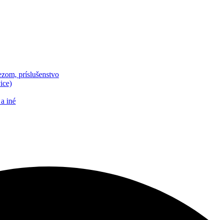
zom, príslušenstvo
ice)
a iné