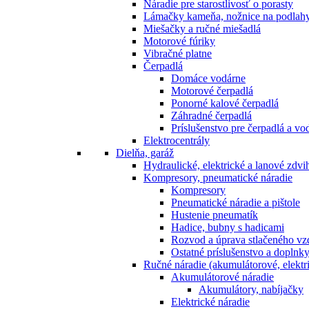
Náradie pre starostlivosť o porasty
Lámačky kameňa, nožnice na podlah
Miešačky a ručné miešadlá
Motorové fúriky
Vibračné platne
Čerpadlá
Domáce vodárne
Motorové čerpadlá
Ponorné kalové čerpadlá
Záhradné čerpadlá
Príslušenstvo pre čerpadlá a vo
Elektrocentrály
Dielňa, garáž
Hydraulické, elektrické a lanové zdv
Kompresory, pneumatické náradie
Kompresory
Pneumatické náradie a pištole
Hustenie pneumatík
Hadice, bubny s hadicami
Rozvod a úprava stlačeného v
Ostatné príslušenstvo a doplnk
Ručné náradie (akumulátorové, elektri
Akumulátorové náradie
Akumulátory, nabíjačky
Elektrické náradie