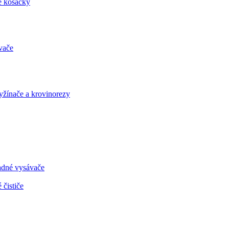
é kosačky
vače
vyžínače a krovinorezy
radné vysávače
 čističe