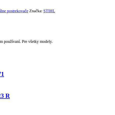
álne postrekovače
Značka:
STIHL
om používaní. Pre všetky modely.
71
23 R