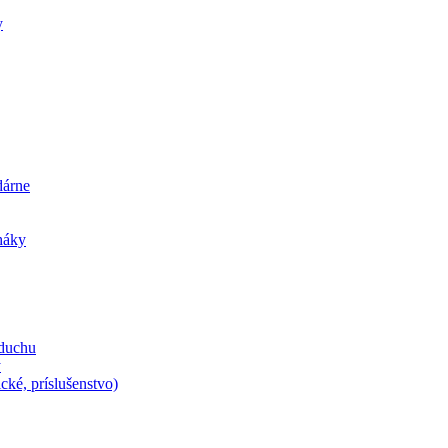
y
dárne
iháky
zduchu
y
cké, príslušenstvo)