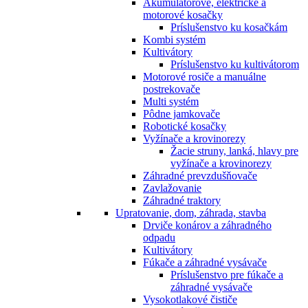
Akumulátorové, elektrické a
motorové kosačky
Príslušenstvo ku kosačkám
Kombi systém
Kultivátory
Príslušenstvo ku kultivátorom
Motorové rosiče a manuálne
postrekovače
Multi systém
Pôdne jamkovače
Robotické kosačky
Vyžínače a krovinorezy
Žacie struny, lanká, hlavy pre
vyžínače a krovinorezy
Záhradné prevzdušňovače
Zavlažovanie
Záhradné traktory
Upratovanie, dom, záhrada, stavba
Drviče konárov a záhradného
odpadu
Kultivátory
Fúkače a záhradné vysávače
Príslušenstvo pre fúkače a
záhradné vysávače
Vysokotlakové čističe