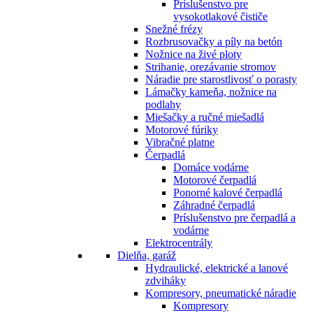
Príslušenstvo pre
vysokotlakové čističe
Snežné frézy
Rozbrusovačky a píly na betón
Nožnice na živé ploty
Strihanie, orezávanie stromov
Náradie pre starostlivosť o porasty
Lámačky kameňa, nožnice na
podlahy
Miešačky a ručné miešadlá
Motorové fúriky
Vibračné platne
Čerpadlá
Domáce vodárne
Motorové čerpadlá
Ponorné kalové čerpadlá
Záhradné čerpadlá
Príslušenstvo pre čerpadlá a
vodárne
Elektrocentrály
Dielňa, garáž
Hydraulické, elektrické a lanové
zdviháky
Kompresory, pneumatické náradie
Kompresory