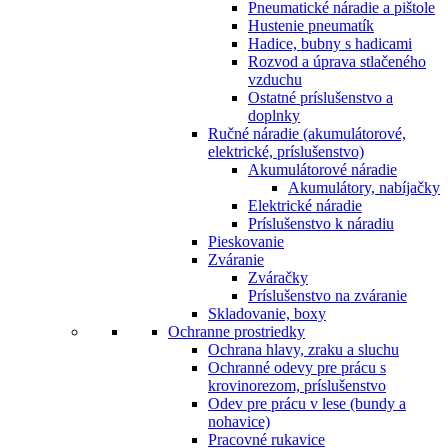
Pneumatické náradie a pištole
Hustenie pneumatík
Hadice, bubny s hadicami
Rozvod a úprava stlačeného
vzduchu
Ostatné príslušenstvo a
doplnky
Ručné náradie (akumulátorové,
elektrické, príslušenstvo)
Akumulátorové náradie
Akumulátory, nabíjačky
Elektrické náradie
Príslušenstvo k náradiu
Pieskovanie
Zváranie
Zváračky
Príslušenstvo na zváranie
Skladovanie, boxy
Ochranne prostriedky
Ochrana hlavy, zraku a sluchu
Ochranné odevy pre prácu s
krovinorezom, príslušenstvo
Odev pre prácu v lese (bundy a
nohavice)
Pracovné rukavice