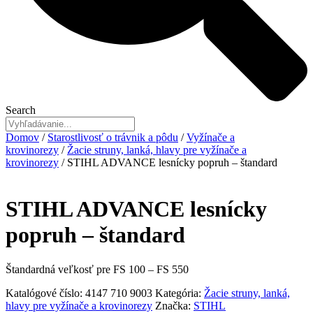
Search
Domov
/
Starostlivosť o trávnik a pôdu
/
Vyžínače a
krovinorezy
/
Žacie struny, lanká, hlavy pre vyžínače a
krovinorezy
/ STIHL ADVANCE lesnícky popruh – štandard
STIHL ADVANCE lesnícky
popruh – štandard
Štandardná veľkosť pre FS 100 – FS 550
Katalógové číslo:
4147 710 9003
Kategória:
Žacie struny, lanká,
hlavy pre vyžínače a krovinorezy
Značka:
STIHL