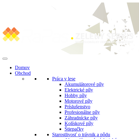
Preskočiť
na
obsah
Domov
Obchod
Práca v lese
Akumulátorové píly
Elektrické píly
Hobby píly
Motorové píly
Príslušenstvo
Profesionálne píly
Záhradnícke píly
Kolískové píly
Štiepačky
Starostlivosť o trávnik a pôdu