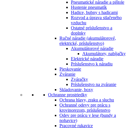
Pneumatické náradie a pištole
Hustenie pneumatík
Hadice, bubny s hadicami
Rozvod a úprava stlačeného
vzduchu
Ostatné príslušenstvo a
doplnky
Ručné náradie (akumulátorové,
elektrické, príslušenstvo)
Akumulátorové náradie
Akumulátory, nabíjačky
Elektrické náradie
Príslušenstvo k náradiu
Pieskovanie
Zváranie
Zváračky
Príslušenstvo na zváranie
Skladovanie, boxy
Ochranne prostriedky
Ochrana hlavy, zraku a sluchu
Ochranné odevy pre prácu s
krovinorezom, príslušenstvo
Odev pre prácu v lese (bundy a
nohavice)
Pracovné rukavice