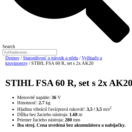
Search
Domov
/
Starostlivosť o trávnik a pôdu
/
Vyžínače a
krovinorezy
/ STIHL FSA 60 R, set s 2x AK20
STIHL FSA 60 R, set s 2x AK2
Menovité napätie:
36
V
Hmotnosť:
2.7
kg
2
Hladina vibrácií ľavá/pravá rukoväť:
3,5 / 3,5
m/s
Dĺžka bez žacieho nástroja:
1.68
m
Priemer žacieho nástroja:
280
mm
Iba stroj. Cena uvedená bez akumulátora a nabíjačky.