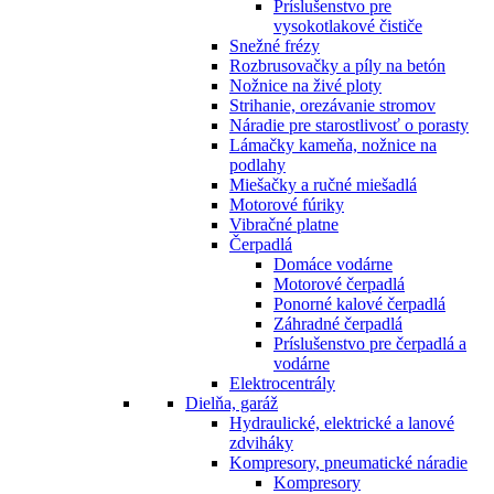
Príslušenstvo pre
vysokotlakové čističe
Snežné frézy
Rozbrusovačky a píly na betón
Nožnice na živé ploty
Strihanie, orezávanie stromov
Náradie pre starostlivosť o porasty
Lámačky kameňa, nožnice na
podlahy
Miešačky a ručné miešadlá
Motorové fúriky
Vibračné platne
Čerpadlá
Domáce vodárne
Motorové čerpadlá
Ponorné kalové čerpadlá
Záhradné čerpadlá
Príslušenstvo pre čerpadlá a
vodárne
Elektrocentrály
Dielňa, garáž
Hydraulické, elektrické a lanové
zdviháky
Kompresory, pneumatické náradie
Kompresory