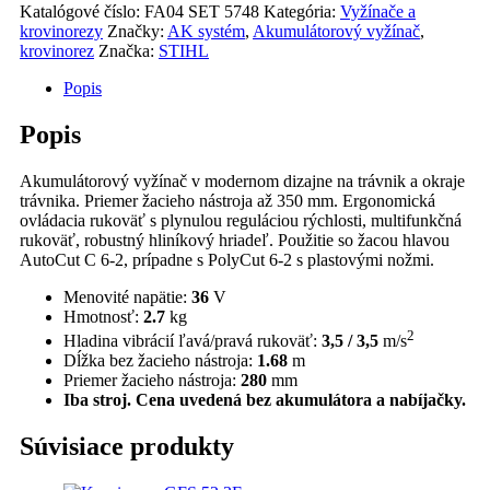
Katalógové číslo:
FA04 SET 5748
Kategória:
Vyžínače a
krovinorezy
Značky:
AK systém
,
Akumulátorový vyžínač
,
krovinorez
Značka:
STIHL
Popis
Popis
Akumulátorový vyžínač v modernom dizajne na trávnik a okraje
trávnika. Priemer žacieho nástroja až 350 mm. Ergonomická
ovládacia rukoväť s plynulou reguláciou rýchlosti, multifunkčná
rukoväť, robustný hliníkový hriadeľ. Použitie so žacou hlavou
AutoCut C 6-2, prípadne s PolyCut 6-2 s plastovými nožmi.
Menovité napätie:
36
V
Hmotnosť:
2.7
kg
2
Hladina vibrácií ľavá/pravá rukoväť:
3,5 / 3,5
m/s
Dĺžka bez žacieho nástroja:
1.68
m
Priemer žacieho nástroja:
280
mm
Iba stroj. Cena uvedená bez akumulátora a nabíjačky.
Súvisiace produkty