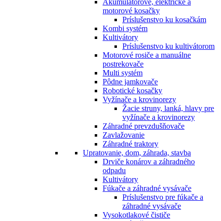
Akumulátorové, elektrické a
motorové kosačky
Príslušenstvo ku kosačkám
Kombi systém
Kultivátory
Príslušenstvo ku kultivátorom
Motorové rosiče a manuálne
postrekovače
Multi systém
Pôdne jamkovače
Robotické kosačky
Vyžínače a krovinorezy
Žacie struny, lanká, hlavy pre
vyžínače a krovinorezy
Záhradné prevzdušňovače
Zavlažovanie
Záhradné traktory
Upratovanie, dom, záhrada, stavba
Drviče konárov a záhradného
odpadu
Kultivátory
Fúkače a záhradné vysávače
Príslušenstvo pre fúkače a
záhradné vysávače
Vysokotlakové čističe