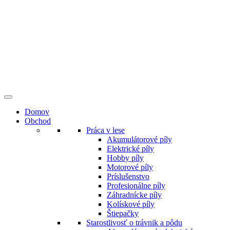
Preskočiť
na
obsah
Domov
Obchod
Práca v lese
Akumulátorové píly
Elektrické píly
Hobby píly
Motorové píly
Príslušenstvo
Profesionálne píly
Záhradnícke píly
Kolískové píly
Štiepačky
Starostlivosť o trávnik a pôdu