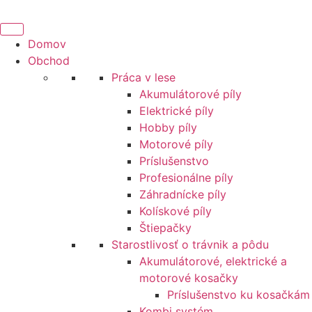
Preskočiť
na
obsah
Domov
Obchod
Práca v lese
Akumulátorové píly
Elektrické píly
Hobby píly
Motorové píly
Príslušenstvo
Profesionálne píly
Záhradnícke píly
Kolískové píly
Štiepačky
Starostlivosť o trávnik a pôdu
Akumulátorové, elektrické a
motorové kosačky
Príslušenstvo ku kosačkám
Kombi systém