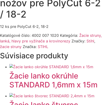
nožov pre PolyCut 6-2
/ 18-2
12 ks pre PolyCut 6-2, 18-2
Katalógové číslo:
4002 007 1020
Kategória:
Žacie struny,
lanká, hlavy pre vyžínače a krovinorezy
Značky:
Stihl
,
žacie struny
Značka:
STIHL
Súvisiace produkty
Žacie lanko okrúhle
STANDARD 1,6mm x 15m
Žacie lanko štvorec