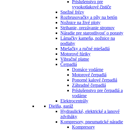
Príslušenstvo pre
vysokotlakové čističe
Snežné frézy
Rozbrusovačky a píly na betón
Nožnice na živé ploty
Strihanie, orezávanie stromov
Náradie pre starostlivosť o porasty
Lámačky kameňa, nožnice na
podlahy
Miešačky a ručné miešadlá
Motorové fúriky
Vibračné platne
Čerpadlá
Domáce vodárne
Motorové čerpadlá
Ponorné kalové čerpadlá
Záhradné čerpadlá
Príslušenstvo pre čerpadlá a
vodárne
Elektrocentrály
Dielňa, garáž
Hydraulické, elektrické a lanové
zdviháky
Kompresory, pneumatické náradie
Kompresory