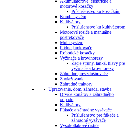
Akumulátorové, elektrické a
motorové kosačky
Príslušenstvo ku kosačkám
Kombi systém
Kultivátory
Príslušenstvo ku kultivátorom
Motorové rosiče a manuálne
postrekovače
Multi systém
Pôdne jamkovače
Robotické kosačky
Vyžínače a krovinorezy
Žacie struny, lanká, hlavy pre
vyžínače a krovinorezy
Záhradné prevzdušňovače
Zavlažovanie
Záhradné traktory
Upratovanie, dom, záhrada, stavba
Drviče konárov a záhradného
odpadu
Kultivátory
Fúkače a záhradné vysávače
Príslušenstvo pre fúkače a
záhradné vysávače
Vysokotlakové čističe