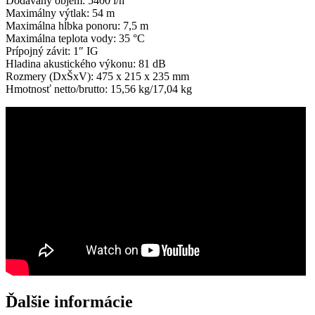
Dodávaný objem: 5400 l/h
Maximálny výtlak: 54 m
Maximálna hĺbka ponoru: 7,5 m
Maximálna teplota vody: 35 °C
Prípojný závit: 1″ IG
Hladina akustického výkonu: 81 dB
Rozmery (DxŠxV): 475 x 215 x 235 mm
Hmotnosť netto/brutto: 15,56 kg/17,04 kg
Ďalšie informácie