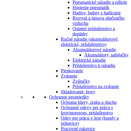
Pneumatické náradie a pištole
Hustenie pneumatík
Hadice, bubny s hadicami
Rozvod a úprava stlačeného
vzduchu
Ostatné príslušenstvo a
doplnky
Ručné náradie (akumulátorové,
elektrické, príslušenstvo)
Akumulátorové náradie
Akumulátory, nabíjačky
Elektrické náradie
Príslušenstvo k náradiu
Pieskovanie
Zváranie
Zváračky
Príslušenstvo na zváranie
Skladovanie, boxy
Ochranne prostriedky
Ochrana hlavy, zraku a sluchu
Ochranné odevy pre prácu s
krovinorezom, príslušenstvo
Odev pre prácu v lese (bundy a
nohavice)
Pracovné rukavice