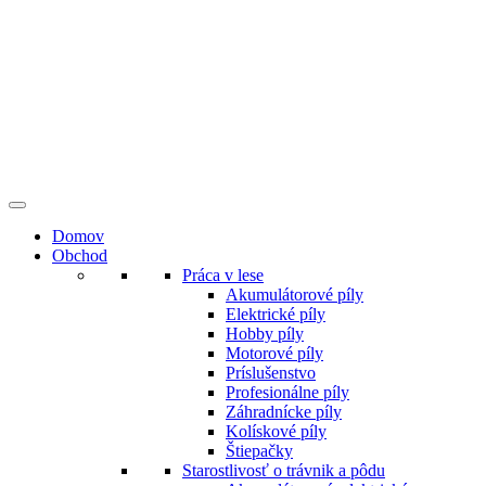
Preskočiť
na
obsah
Domov
Obchod
Práca v lese
Akumulátorové píly
Elektrické píly
Hobby píly
Motorové píly
Príslušenstvo
Profesionálne píly
Záhradnícke píly
Kolískové píly
Štiepačky
Starostlivosť o trávnik a pôdu