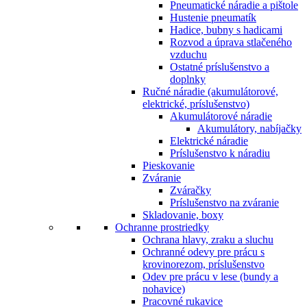
Pneumatické náradie a pištole
Hustenie pneumatík
Hadice, bubny s hadicami
Rozvod a úprava stlačeného
vzduchu
Ostatné príslušenstvo a
doplnky
Ručné náradie (akumulátorové,
elektrické, príslušenstvo)
Akumulátorové náradie
Akumulátory, nabíjačky
Elektrické náradie
Príslušenstvo k náradiu
Pieskovanie
Zváranie
Zváračky
Príslušenstvo na zváranie
Skladovanie, boxy
Ochranne prostriedky
Ochrana hlavy, zraku a sluchu
Ochranné odevy pre prácu s
krovinorezom, príslušenstvo
Odev pre prácu v lese (bundy a
nohavice)
Pracovné rukavice