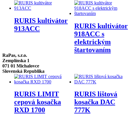
RURIS kultivátor
RURIS kultivátor
913ACC
918ACC s
elektrickým
štartovaním
RaPas, s.r.o.
Zemplínska 1
071 01 Michalovce
Slovenská Republika
RURIS LIMIT
RURIS lištová
cepová kosačka
kosačka DAC
RXD 1700
777K