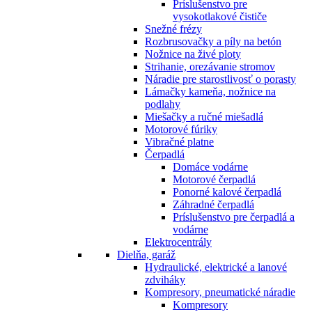
Príslušenstvo pre
vysokotlakové čističe
Snežné frézy
Rozbrusovačky a píly na betón
Nožnice na živé ploty
Strihanie, orezávanie stromov
Náradie pre starostlivosť o porasty
Lámačky kameňa, nožnice na
podlahy
Miešačky a ručné miešadlá
Motorové fúriky
Vibračné platne
Čerpadlá
Domáce vodárne
Motorové čerpadlá
Ponorné kalové čerpadlá
Záhradné čerpadlá
Príslušenstvo pre čerpadlá a
vodárne
Elektrocentrály
Dielňa, garáž
Hydraulické, elektrické a lanové
zdviháky
Kompresory, pneumatické náradie
Kompresory