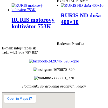
KONATEĽ FIRMY
RURIS ND duša
RURIS motorový
400×10
kultivátor 753K
Radovan Pasuľka
E-mail: info@rapas.sk
Tel.: +421 908 787 937
Podmienky spracovania osobných údajov