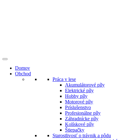
Preskočiť
na
obsah
Domov
Obchod
Práca v lese
Akumulátorové píly
Elektrické píly
Hobby píly
Motorové píly
Príslušenstvo
Profesionálne píly
Záhradnícke píly
Kolískové píly
Štiepačky
Starostlivosť o trávnik a pôdu