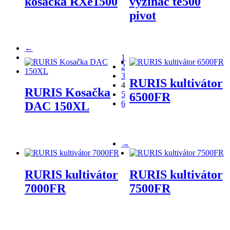
kosačka RXe1500
vyžínač te500
pivot
←
1
2
3
RURIS kultivátor
4
RURIS Kosačka
5
6500FR
6
DAC 150XL
→
RURIS kultivátor
RURIS kultivátor
7000FR
7500FR