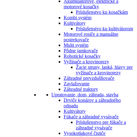
Akumulátorové, elektrické a
motorové kosačky
Príslušenstvo ku kosačkám
Kombi systém
Kultivátory
Príslušenstvo ku kultivátorom
Motorové rosiče a manuálne
postrekovače
Multi systém
Pôdne jamkovače
Robotické kosačky
Vyžínače a krovinorezy
Žacie struny, lanká, hlavy pre
vyžínače a krovinorezy
Záhradné prevzdušňovače
Zavlažovanie
Záhradné traktory
Upratovanie, dom, záhrada, stavba
Drviče konárov a záhradného
odpadu
Kultivátory
Fúkače a záhradné vysávače
Príslušenstvo pre fúkače a
záhradné vysávače
Vysokotlakové čističe