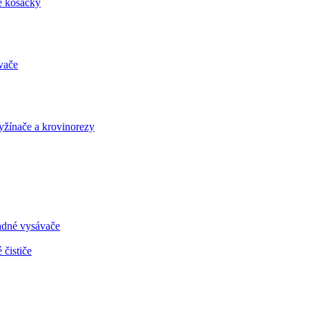
é kosačky
vače
vyžínače a krovinorezy
radné vysávače
 čističe