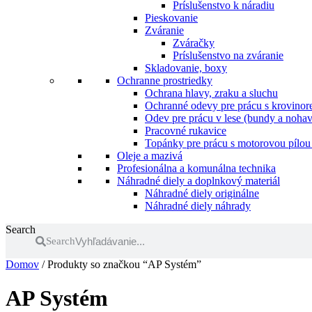
Príslušenstvo k náradiu
Pieskovanie
Zváranie
Zváračky
Príslušenstvo na zváranie
Skladovanie, boxy
Ochranne prostriedky
Ochrana hlavy, zraku a sluchu
Ochranné odevy pre prácu s krovinore
Odev pre prácu v lese (bundy a nohav
Pracovné rukavice
Topánky pre prácu s motorovou pílou 
Oleje a mazivá
Profesionálna a komunálna technika
Náhradné diely a doplnkový materiál
Náhradné diely originálne
Náhradné diely náhrady
Search
Search
Domov
/ Produkty so značkou “AP Systém”
AP Systém