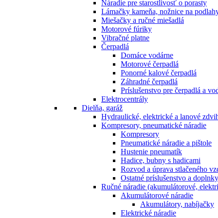
Náradie pre starostlivosť o porasty
Lámačky kameňa, nožnice na podlah
Miešačky a ručné miešadlá
Motorové fúriky
Vibračné platne
Čerpadlá
Domáce vodárne
Motorové čerpadlá
Ponorné kalové čerpadlá
Záhradné čerpadlá
Príslušenstvo pre čerpadlá a vo
Elektrocentrály
Dielňa, garáž
Hydraulické, elektrické a lanové zdv
Kompresory, pneumatické náradie
Kompresory
Pneumatické náradie a pištole
Hustenie pneumatík
Hadice, bubny s hadicami
Rozvod a úprava stlačeného v
Ostatné príslušenstvo a doplnk
Ručné náradie (akumulátorové, elektri
Akumulátorové náradie
Akumulátory, nabíjačky
Elektrické náradie