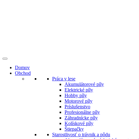
Preskočiť
na
obsah
Domov
Obchod
Práca v lese
Akumulátorové píly
Elektrické píly
Hobby píly
Motorové píly
Príslušenstvo
Profesionálne píly
Záhradnícke píly
Kolískové píly
Štiepačky
Starostlivosť o trávnik a pôdu