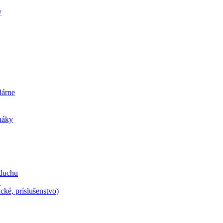
y
dárne
iháky
zduchu
y
cké, príslušenstvo)