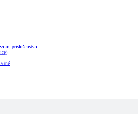
zom, príslušenstvo
ice)
a iné