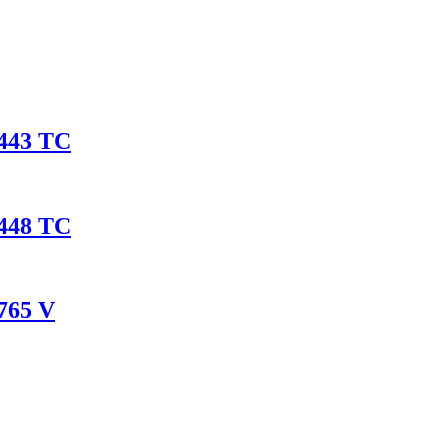
443 TC
448 TC
765 V