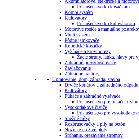
Akumulátorové, elektrické a motorov
Príslušenstvo ku kosačkám
Kombi systém
Kultivátory
Príslušenstvo ku kultivátorom
Motorové rosiče a manuálne postreko
Multi systém
Pôdne jamkovače
Robotické kosačky
Vyžínače a krovinorezy
Žacie struny, lanká, hlavy pre 
Záhradné prevzdušňovače
Zavlažovanie
Záhradné traktory
Upratovanie, dom, záhrada, stavba
Drviče konárov a záhradného odpadu
Kultivátory
Fúkače a záhradné vysávače
Príslušenstvo pre fúkače a záh
Vysokotlakové čističe
Príslušenstvo pre vysokotlakové
Snežné frézy
Rozbrusovačky a píly na betón
Nožnice na živé ploty
Strihanie, orezávanie stromov