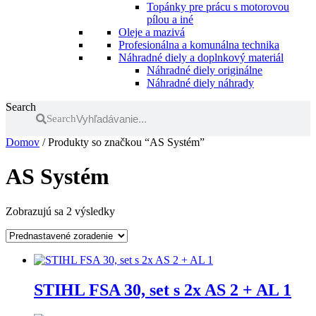
Topánky pre prácu s motorovou
pílou a iné
Oleje a mazivá
Profesionálna a komunálna technika
Náhradné diely a doplnkový materiál
Náhradné diely originálne
Náhradné diely náhrady
Search
Search
Domov
/ Produkty so značkou “AS Systém”
AS Systém
Zobrazujú sa 2 výsledky
STIHL FSA 30, set s 2x AS 2 + AL 1