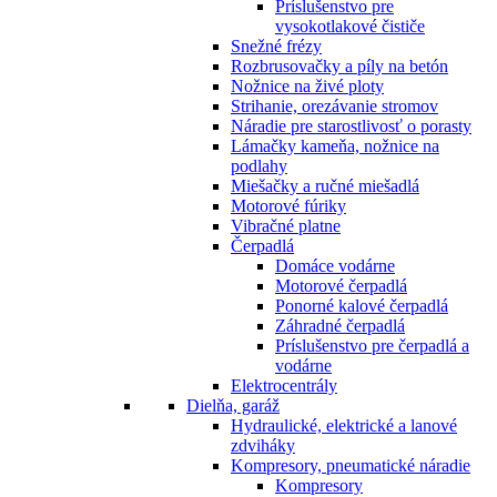
Príslušenstvo pre
vysokotlakové čističe
Snežné frézy
Rozbrusovačky a píly na betón
Nožnice na živé ploty
Strihanie, orezávanie stromov
Náradie pre starostlivosť o porasty
Lámačky kameňa, nožnice na
podlahy
Miešačky a ručné miešadlá
Motorové fúriky
Vibračné platne
Čerpadlá
Domáce vodárne
Motorové čerpadlá
Ponorné kalové čerpadlá
Záhradné čerpadlá
Príslušenstvo pre čerpadlá a
vodárne
Elektrocentrály
Dielňa, garáž
Hydraulické, elektrické a lanové
zdviháky
Kompresory, pneumatické náradie
Kompresory