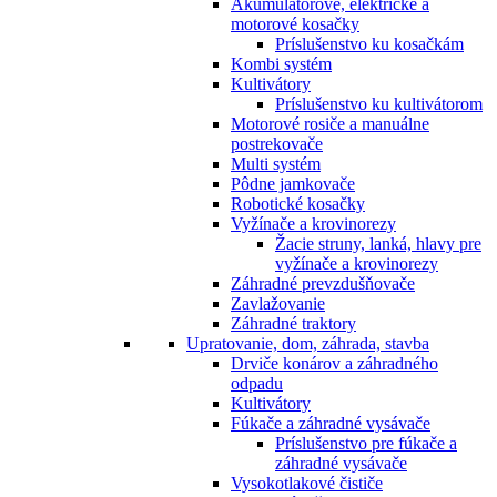
Akumulátorové, elektrické a
motorové kosačky
Príslušenstvo ku kosačkám
Kombi systém
Kultivátory
Príslušenstvo ku kultivátorom
Motorové rosiče a manuálne
postrekovače
Multi systém
Pôdne jamkovače
Robotické kosačky
Vyžínače a krovinorezy
Žacie struny, lanká, hlavy pre
vyžínače a krovinorezy
Záhradné prevzdušňovače
Zavlažovanie
Záhradné traktory
Upratovanie, dom, záhrada, stavba
Drviče konárov a záhradného
odpadu
Kultivátory
Fúkače a záhradné vysávače
Príslušenstvo pre fúkače a
záhradné vysávače
Vysokotlakové čističe