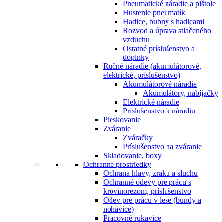
Pneumatické náradie a pištole
Hustenie pneumatík
Hadice, bubny s hadicami
Rozvod a úprava stlačeného
vzduchu
Ostatné príslušenstvo a
doplnky
Ručné náradie (akumulátorové,
elektrické, príslušenstvo)
Akumulátorové náradie
Akumulátory, nabíjačky
Elektrické náradie
Príslušenstvo k náradiu
Pieskovanie
Zváranie
Zváračky
Príslušenstvo na zváranie
Skladovanie, boxy
Ochranne prostriedky
Ochrana hlavy, zraku a sluchu
Ochranné odevy pre prácu s
krovinorezom, príslušenstvo
Odev pre prácu v lese (bundy a
nohavice)
Pracovné rukavice