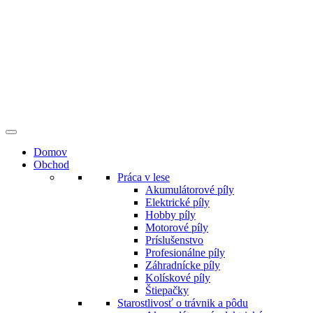
Preskočiť
na
obsah
Domov
Obchod
Práca v lese
Akumulátorové píly
Elektrické píly
Hobby píly
Motorové píly
Príslušenstvo
Profesionálne píly
Záhradnícke píly
Kolískové píly
Štiepačky
Starostlivosť o trávnik a pôdu