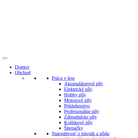
Preskočiť
na
obsah
Domov
Obchod
Práca v lese
Akumulátorové píly
Elektrické píly
Hobby píly
Motorové píly
Príslušenstvo
Profesionálne píly
Záhradnícke píly
Kolískové píly
Štiepačky
Starostlivosť o trávnik a pôdu