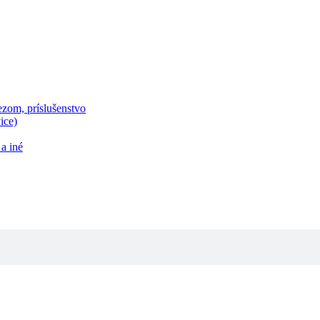
zom, príslušenstvo
ice)
a iné