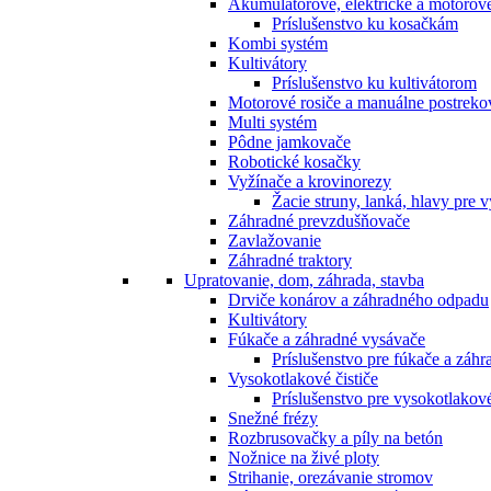
Akumulátorové, elektrické a motorov
Príslušenstvo ku kosačkám
Kombi systém
Kultivátory
Príslušenstvo ku kultivátorom
Motorové rosiče a manuálne postreko
Multi systém
Pôdne jamkovače
Robotické kosačky
Vyžínače a krovinorezy
Žacie struny, lanká, hlavy pre 
Záhradné prevzdušňovače
Zavlažovanie
Záhradné traktory
Upratovanie, dom, záhrada, stavba
Drviče konárov a záhradného odpadu
Kultivátory
Fúkače a záhradné vysávače
Príslušenstvo pre fúkače a záh
Vysokotlakové čističe
Príslušenstvo pre vysokotlakové
Snežné frézy
Rozbrusovačky a píly na betón
Nožnice na živé ploty
Strihanie, orezávanie stromov