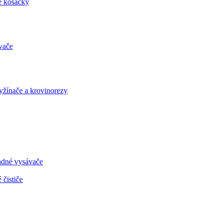
é kosačky
vače
vyžínače a krovinorezy
radné vysávače
 čističe