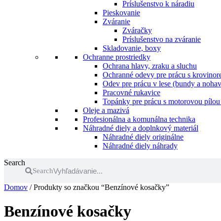
Príslušenstvo k náradiu
Pieskovanie
Zváranie
Zváračky
Príslušenstvo na zváranie
Skladovanie, boxy
Ochranne prostriedky
Ochrana hlavy, zraku a sluchu
Ochranné odevy pre prácu s krovinore
Odev pre prácu v lese (bundy a nohav
Pracovné rukavice
Topánky pre prácu s motorovou pílou 
Oleje a mazivá
Profesionálna a komunálna technika
Náhradné diely a doplnkový materiál
Náhradné diely originálne
Náhradné diely náhrady
Search
Search
Domov
/ Produkty so značkou “Benzínové kosačky”
Benzínové kosačky