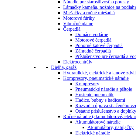
Náradie pre starostlivosť o porasty
Lámačky kameňa, nožnice na podlah
Miešačky a ručné miešadlá
Motorové fúriky
Vibračné platne
Čerpadlá
Domáce vodárne
Motorové čerpadlá
Ponorné kalové čerpadlá
Záhradné čerpadlá
Príslušenstvo pre čerpadlá a vo
Elektrocentrály
Dielňa, garáž
Hydraulické, elektrické a lanové zdv
Kompresory, pneumatické náradie
Kompresory
Pneumatické náradie a pištole
Hustenie pneumatík
Hadice, bubny s hadicami
Rozvod a úprava stlačeného v
Ostatné príslušenstvo a doplnk
Ručné náradie (akumulátorové, elektri
Akumulátorové náradie
Akumulátory, nabíjačky
Elektrické náradie