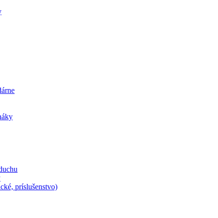
y
dárne
iháky
zduchu
y
cké, príslušenstvo)